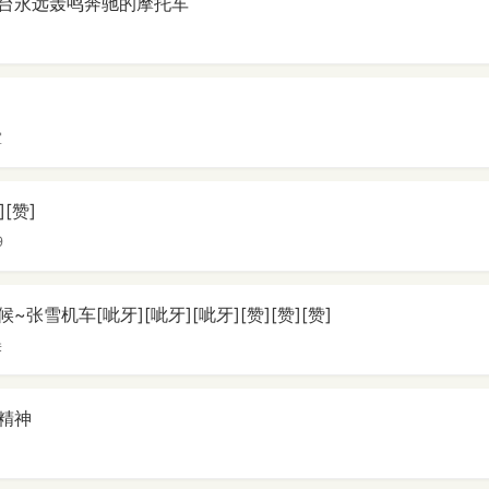
台永远轰鸣奔驰的摩托车
室
[赞]
9
张雪机车[呲牙][呲牙][呲牙][赞][赞][赞]
朵
精神