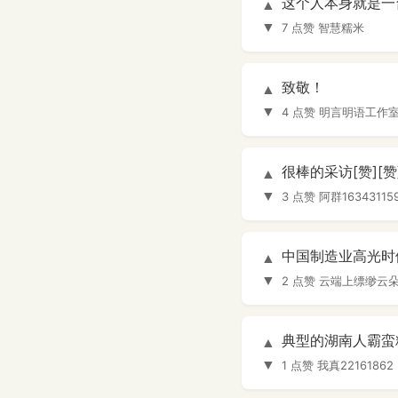
这个人本身就是一
▲
▼
7 点赞
智慧糯米
致敬！
▲
▼
4 点赞
明言明语工作
很棒的采访[赞][赞]
▲
▼
3 点赞
阿群16343115
中国制造业高光时候~
▲
▼
2 点赞
云端上缥缈云
典型的湖南人霸蛮
▲
▼
1 点赞
我真22161862