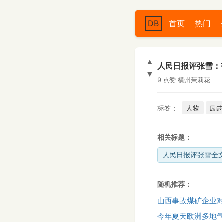
DB
首页
热门
▲
人民日报评张雪：
▼
9 点赞
横州茉莉花
标签：
人物
励
相关标题：
人民日报评张雪全
随机推荐：
山西事故煤矿企业
今年夏天欧洲多地