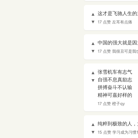
这才是飞驰人生的主
▲
▼
17 点赞
左耳有点痛
中国的强大就是因
▲
▼
17 点赞
我很丑可是我
张雪机车有志气
▲
自强不息真励志
▼
拼搏奋斗不认输
精神可嘉好样的
17 点赞
橙子qy
纯粹到极致的人，
▲
▼
15 点赞
学习成为习惯1