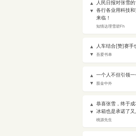
人民日报对张雪的
▲
各行各业用科技和
▼
来临！
知情达理雪碧Fh
人车结合[赞]赛
▲
▼
吾爱书单
一个人不但引领一
▲
▼
股金中外
恭喜张雪，终于成
▲
冰箱也是承诺了又
▼
桃源先生