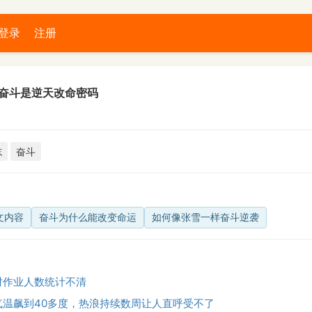
登录
注册
奋斗是逆天改命密码
志
奋斗
文内容
奋斗为什么能改变命运
如何像张雪一样奋斗逆袭
对作业人数统计不清
气温飙到40多度，热浪持续数周让人直呼受不了