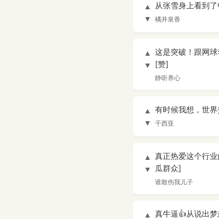
从张雪身上看到了
▲
▼
橘井泉香
这是突破！跟网球李
▲
[赞]
▼
静听养心
有时候我想，世界
▲
▼
千西亚
真正热爱这个行业
▲
瓜群众]
▼
谁敢伤我儿子
真牛逼👍从说出
▲