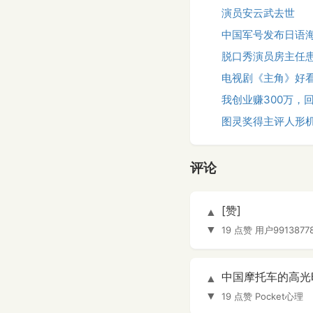
演员安云武去世
中国军号发布日语
脱口秀演员房主任
电视剧《主角》好
我创业赚300万，
图灵奖得主评人形
评论
[赞]
▲
▼
19 点赞
用户9913877
中国摩托车的高光
▲
▼
19 点赞
Pocket心理