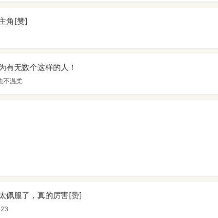
角[赞]
为有无数个这样的人！
也不温柔
太佩服了，真的厉害[赞]
23