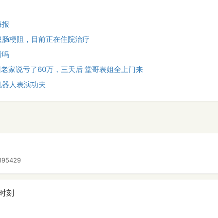
海报
患肠梗阻，目前正在住院治疗
看吗
回老家说亏了60万，三天后 堂哥表姐全上门来
机器人表演功夫
895429
时刻