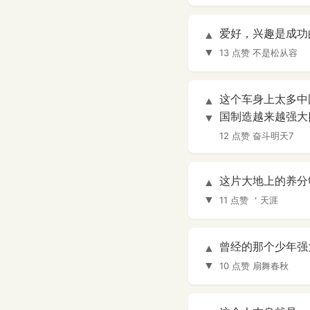
爱好，兴趣是成功
▲
▼
13 点赞
不是松从容
这个车身上太多中
▲
国制造越来越强大[
▼
12 点赞
奋斗明天7
这片大地上的养分
▲
▼
11 点赞
＇天涯
曾经的那个少年强
▲
▼
10 点赞
扇舞春秋