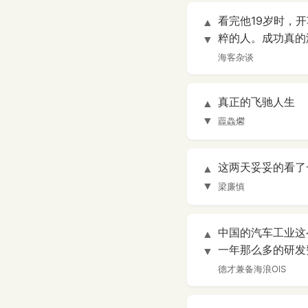
看完他19岁时，
▲
粹的人。成功真的
▼
海客杂谈
真正的飞驰人生
▲
▼
龗鱻爩
这两天妥妥的看了
▲
▼
梁廉慎
中国的汽车工业这
▲
一年那么多的研发
▼
德才兼备海浪OlS