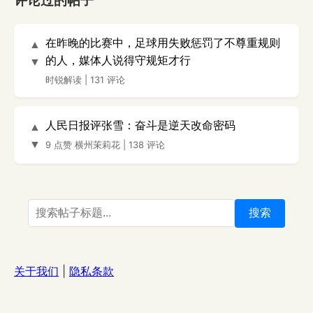
评论过的帖子
在昨晚的比赛中，足球用失败惩罚了不尊重规则
▲
的人，媒体人说得守规矩才行
▼
时锐解读
|
131 评论
人民日报评张雪：奋斗是逆天改命密码
▲
▼
9 点赞
横州茉莉花
|
138 评论
搜索
关于我们
|
隐私条款