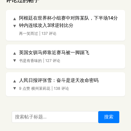
评论过的帖子
阿根廷在世界杯小组赛中对阵某队，下半场14分
▲
钟内连续攻入3球逆转比分
▼
再一笑而过
|
137 评论
英国女驯马师靠近赛马被一脚踢飞
▲
▼
书是有香味的
|
127 评论
人民日报评张雪：奋斗是逆天改命密码
▲
▼
9 点赞
横州茉莉花
|
138 评论
搜索