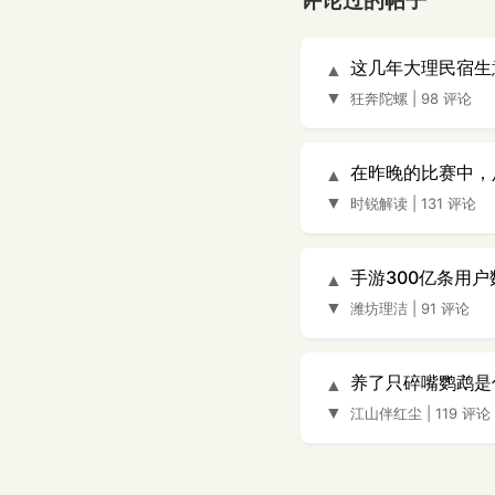
评论过的帖子
这几年大理民宿生
▲
▼
狂奔陀螺
|
98 评论
在昨晚的比赛中，
▲
▼
时锐解读
|
131 评论
手游300亿条用
▲
▼
潍坊理洁
|
91 评论
养了只碎嘴鹦鹉是
▲
▼
江山伴红尘
|
119 评论