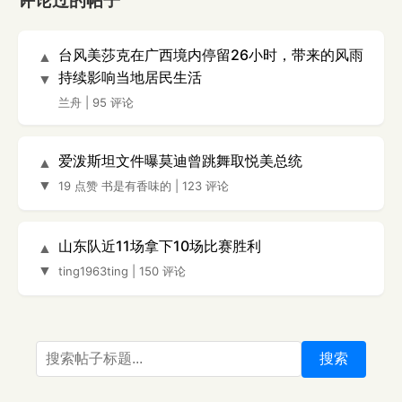
评论过的帖子
台风美莎克在广西境内停留26小时，带来的风雨
▲
持续影响当地居民生活
▼
兰舟
|
95 评论
爱泼斯坦文件曝莫迪曾跳舞取悦美总统
▲
▼
19 点赞
书是有香味的
|
123 评论
山东队近11场拿下10场比赛胜利
▲
▼
ting1963ting
|
150 评论
搜索