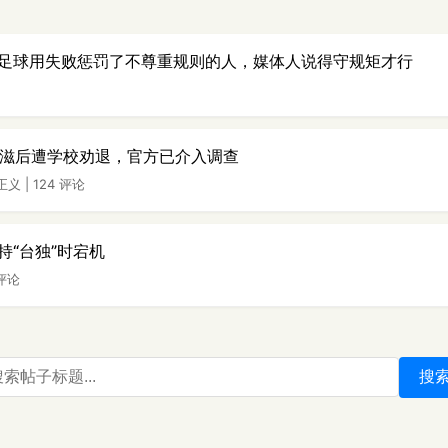
足球用失败惩罚了不尊重规则的人，媒体人说得守规矩才行
艾滋后遭学校劝退，官方已介入调查
正义
|
124 评论
持“台独”时宕机
 评论
搜