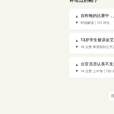
评论过的帖子
在昨晚的比赛中，
▲
▼
时锐解读
|
131 评论
13岁学生被误诊
▲
▼
18 点赞
希望得到公平
台官员否认美不支
▲
▼
14 点赞
上中海
|
130