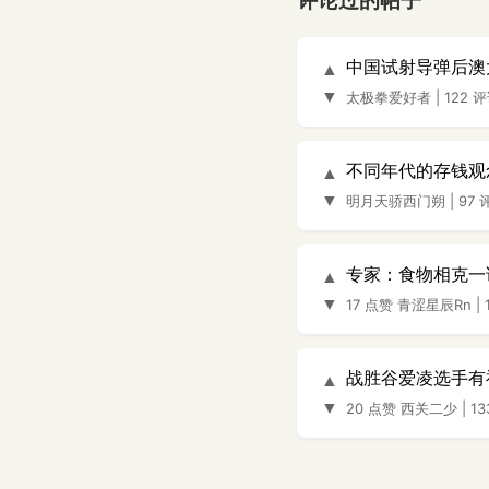
评论过的帖子
中国试射导弹后澳
▲
▼
太极拳爱好者
|
122 
不同年代的存钱观
▲
▼
明月天骄西门朔
|
97 
专家：食物相克一
▲
▼
17 点赞
青涩星辰Rn
|
战胜谷爱凌选手有
▲
▼
20 点赞
西关二少
|
1