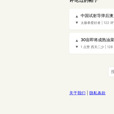
评论过的帖子
中国试射导弹后澳
▲
▼
太极拳爱好者
|
122 
30亩即将成熟油
▲
▼
1 点赞
西关二少
|
128
关于我们
|
隐私条款