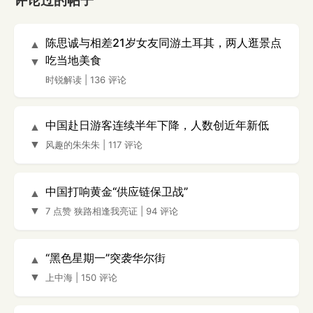
评论过的帖子
陈思诚与相差21岁女友同游土耳其，两人逛景点
▲
吃当地美食
▼
时锐解读
|
136 评论
中国赴日游客连续半年下降，人数创近年新低
▲
▼
风趣的朱朱朱
|
117 评论
中国打响黄金“供应链保卫战”
▲
▼
7 点赞
狭路相逢我亮证
|
94 评论
“黑色星期一”突袭华尔街
▲
▼
上中海
|
150 评论