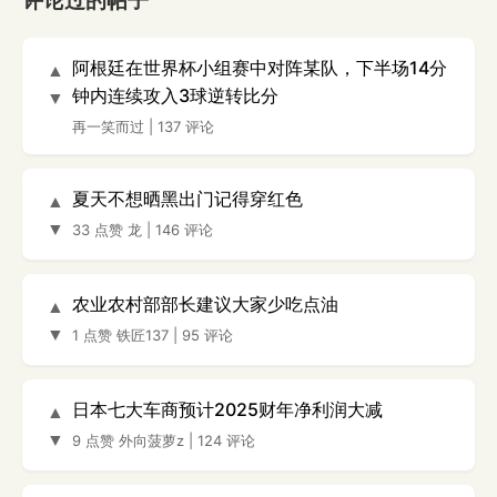
评论过的帖子
阿根廷在世界杯小组赛中对阵某队，下半场14分
▲
钟内连续攻入3球逆转比分
▼
再一笑而过
|
137 评论
夏天不想晒黑出门记得穿红色
▲
▼
33 点赞
龙
|
146 评论
农业农村部部长建议大家少吃点油
▲
▼
1 点赞
铁匠137
|
95 评论
日本七大车商预计2025财年净利润大减
▲
▼
9 点赞
外向菠萝z
|
124 评论