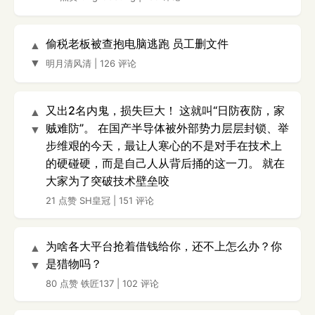
偷税老板被查抱电脑逃跑 员工删文件
▲
▼
明月清风清
|
126 评论
又出2名内鬼，损失巨大！ 这就叫“日防夜防，家
▲
贼难防”。 在国产半导体被外部势力层层封锁、举
▼
步维艰的今天，最让人寒心的不是对手在技术上
的硬碰硬，而是自己人从背后捅的这一刀。 就在
大家为了突破技术壁垒咬
21 点赞
SH皇冠
|
151 评论
为啥各大平台抢着借钱给你，还不上怎么办？你
▲
是猎物吗？
▼
80 点赞
铁匠137
|
102 评论