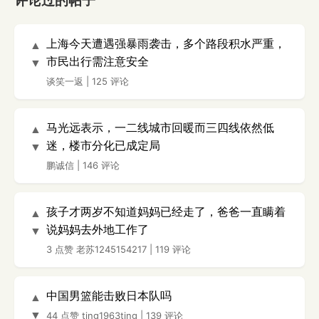
评论过的帖子
上海今天遭遇强暴雨袭击，多个路段积水严重，
▲
市民出行需注意安全
▼
谈笑一返
|
125 评论
马光远表示，一二线城市回暖而三四线依然低
▲
迷，楼市分化已成定局
▼
鹏诚信
|
146 评论
孩子才两岁不知道妈妈已经走了，爸爸一直瞒着
▲
说妈妈去外地工作了
▼
3 点赞
老苏1245154217
|
119 评论
中国男篮能击败日本队吗
▲
▼
44 点赞
ting1963ting
|
139 评论