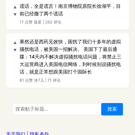
谎话，全是谎言！南京博物院原院长徐湖平，目
▲
前已经撒了两个谎话
▼
17 点赞
弧星
|
262 评论
果然还是西药见效快，困扰了我们十多年的虚拟
▲
骚扰电话，被美国一招解决。 美国下了最后通
▼
牒：14天内不解决虚拟骚扰电话问题，将禁止三
大运营商进入美国电信网络，到时候别说骚扰电
话，就是正常想跟美国打个国际长
81 点赞
沐7儿
|
71 评论
搜索
关于我们
|
隐私条款