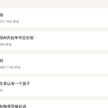
场
01
|
109 评论
国AI开始争夺定价权
109 评论
妈
891
|
118 评论
文承认有一个孩子
评论
制侮辱罪被起诉