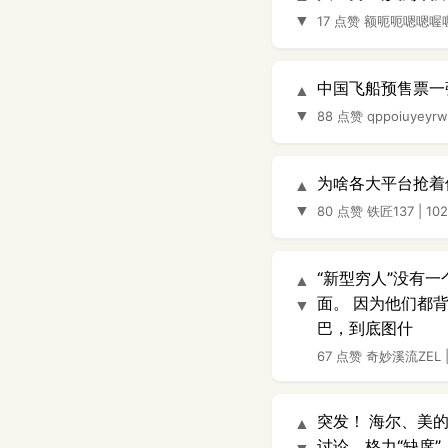
▼
17 点赞
额呃呃嗯嗯喔
中国飞船预售票一
▲
▼
88 点赞
qppoiuyeyrw
为啥各大平台抢着
▲
▼
80 点赞
铁匠137
|
10
“新型穷人”没有
▲
面。 因为他们都
▼
巴，到底图什
67 点赞
奇妙溪流ZEL
突发！ 海尔、美的
▲
讨论，格力“缺席