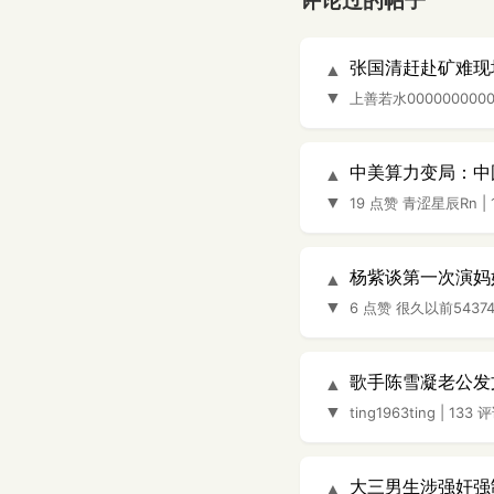
评论过的帖子
张国清赶赴矿难现
▲
▼
上善若水0000000000
中美算力变局：中
▲
▼
19 点赞
青涩星辰Rn
|
杨紫谈第一次演妈
▲
▼
6 点赞
很久以前54374
歌手陈雪凝老公发
▲
▼
ting1963ting
|
133 
大三男生涉强奸强
▲