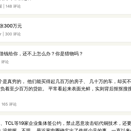
喔
|
148 评论
张300万元
r
|
300 评论
借钱给你，还不上怎么办？你是猎物吗？
2 评论
一个是真穷的， 他们能买得起几百万的房子、 几十万的车，却买不
背负着至少百万的贷款。 平常看起来表面光鲜，实则背后抠抠搜
|
165 评论
、TCL等19家企业集体签公约，禁止恶意攻击铝代铜技术，还要
”：没把握，不跟。 最近家电圈确实出了件挺少见的事。一直以