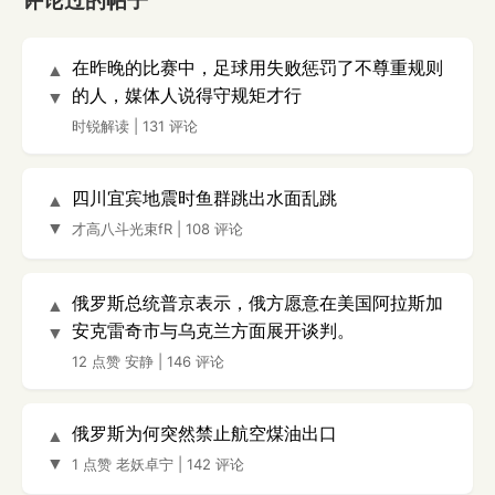
评论过的帖子
在昨晚的比赛中，足球用失败惩罚了不尊重规则
▲
的人，媒体人说得守规矩才行
▼
时锐解读
|
131 评论
四川宜宾地震时鱼群跳出水面乱跳
▲
▼
才高八斗光束fR
|
108 评论
俄罗斯总统普京表示，俄方愿意在美国阿拉斯加
▲
安克雷奇市与乌克兰方面展开谈判。
▼
12 点赞
安静
|
146 评论
俄罗斯为何突然禁止航空煤油出口
▲
▼
1 点赞
老妖卓宁
|
142 评论