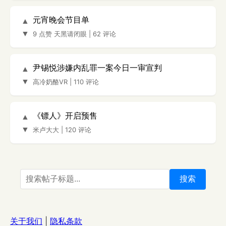
元宵晚会节目单
▲
▼
9 点赞
天黑请闭眼
|
62 评论
尹锡悦涉嫌内乱罪一案今日一审宣判
▲
▼
高冷奶酪VR
|
110 评论
《镖人》开启预售
▲
▼
米卢大大
|
120 评论
搜索
关于我们
|
隐私条款