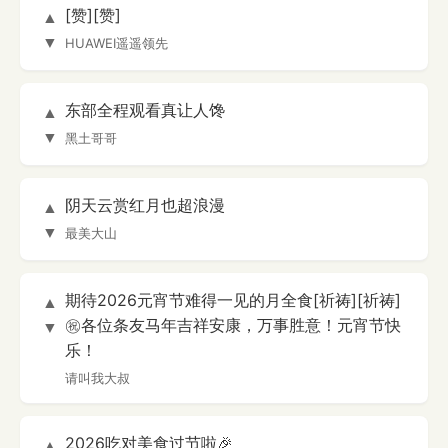
[赞][赞]
▲
▼
HUAWEI遥遥领先
东部全程观看真让人馋
▲
▼
黑土哥哥
阴天云赏红月也超浪漫
▲
▼
最美大山
期待2026元宵节难得一见的月全食[祈祷][祈祷]
▲
㊗️各位条友马年吉祥安康，万事胜意！元宵节快
▼
乐！
请叫我大叔
2026吃对美食过节啦🎉
▲