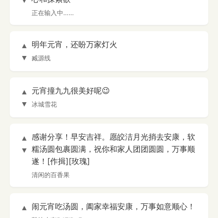
▼
正在输入中……
明年元宵，还盼万家灯火
▲
▼
臧源线
元宵撞九九很美好呢😉
▲
▼
冰城雪花
感谢分享！早安吉祥。愿皎洁月光捎去安康，软
▲
糯汤圆包裹圆满，祝你和家人团团圆圆，万事顺
▼
遂！[作揖][玫瑰]
清闲的百香果
闹元宵吃汤圆，阖家幸福安康，万事如意顺心！
▲