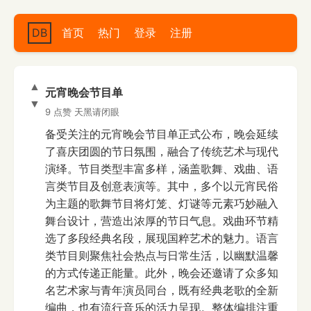
DB
首页
热门
登录
注册
▲
元宵晚会节目单
▼
9 点赞
天黑请闭眼
备受关注的元宵晚会节目单正式公布，晚会延续
了喜庆团圆的节日氛围，融合了传统艺术与现代
演绎。节目类型丰富多样，涵盖歌舞、戏曲、语
言类节目及创意表演等。其中，多个以元宵民俗
为主题的歌舞节目将灯笼、灯谜等元素巧妙融入
舞台设计，营造出浓厚的节日气息。戏曲环节精
选了多段经典名段，展现国粹艺术的魅力。语言
类节目则聚焦社会热点与日常生活，以幽默温馨
的方式传递正能量。此外，晚会还邀请了众多知
名艺术家与青年演员同台，既有经典老歌的全新
编曲，也有流行音乐的活力呈现。整体编排注重