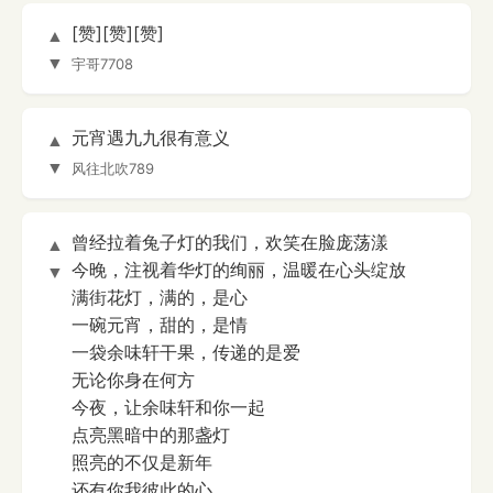
[赞][赞][赞]
▲
▼
宇哥7708
元宵遇九九很有意义
▲
▼
风往北吹789
曾经拉着兔子灯的我们，欢笑在脸庞荡漾
▲
今晚，注视着华灯的绚丽，温暖在心头绽放
▼
满街花灯，满的，是心
一碗元宵，甜的，是情
一袋余味轩干果，传递的是爱
无论你身在何方
今夜，让余味轩和你一起
点亮黑暗中的那盏灯
照亮的不仅是新年
还有你我彼此的心