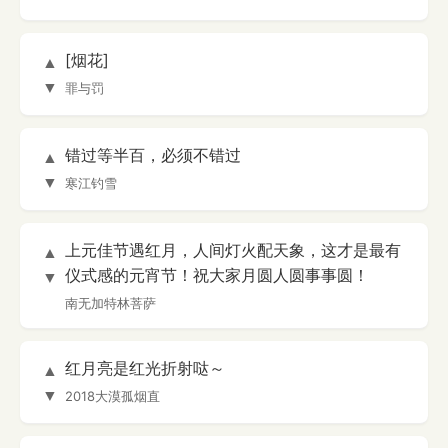
[烟花]
▲
▼
罪与罚
错过等半百，必须不错过
▲
▼
寒江钓雪
上元佳节遇红月，人间灯火配天象，这才是最有
▲
仪式感的元宵节！祝大家月圆人圆事事圆！
▼
南无加特林菩萨
红月亮是红光折射哒～
▲
▼
2018大漠孤烟直