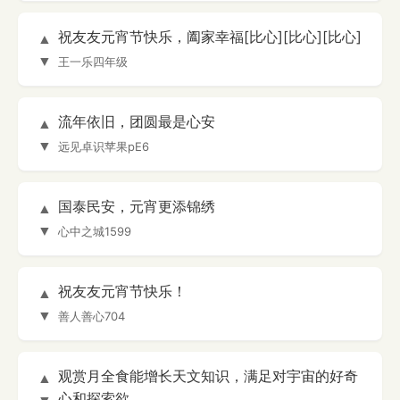
祝友友元宵节快乐，阖家幸福[比心][比心][比心]
▲
▼
王一乐四年级
流年依旧，团圆最是心安
▲
▼
远见卓识苹果pE6
国泰民安，元宵更添锦绣
▲
▼
心中之城1599
祝友友元宵节快乐！
▲
▼
善人善心704
观赏月全食能增长天文知识，满足对宇宙的好奇
▲
心和探索欲