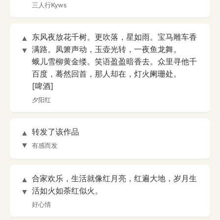
三人行Kyws
东风夜放花千树。更吹落，星如雨。宝马雕车香
▲
满路。凤箫声动，玉壶光转，一夜鱼龙舞。
▼
蛾儿雪柳黄金缕。笑语盈盈暗香去。众里寻他千
百度，蓦然回首，那人却在，灯火阑珊处。
[啤酒]
夕阳红
转发了该作品
▲
▼
有感而发
合家欢乐，生活就像红月亮，红遍大地，岁月生
▲
活如火如荼红似火。
▼
好心情