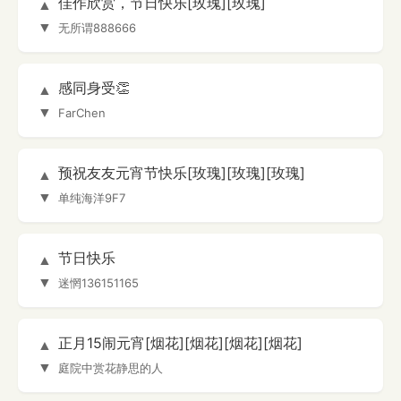
佳作欣赏，节日快乐[玫瑰][玫瑰]
▲
▼
无所谓888666
感同身受👏
▲
▼
FarChen
预祝友友元宵节快乐[玫瑰][玫瑰][玫瑰]
▲
▼
单纯海洋9F7
节日快乐
▲
▼
迷惘136151165
正月15闹元宵[烟花][烟花][烟花][烟花]
▲
▼
庭院中赏花静思的人