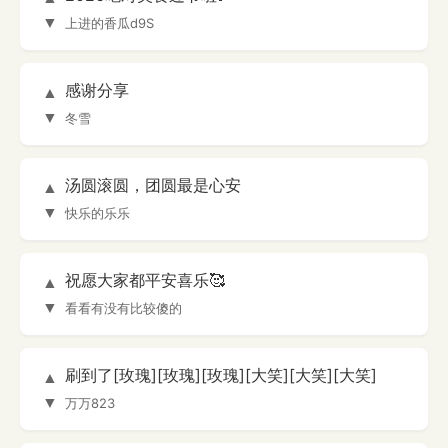
▼
上进的香瓜d9S
感谢分享
▲
▼
冬雪
汤圆滚圆，团圆最是心安
▲
▼
快乐的乐乐
祝愿大家都平安喜乐🥰
▲
▼
看看有没有比较傻的
刷到了[玫瑰][玫瑰][玫瑰][大笑][大笑][大笑]
▲
▼
万万823