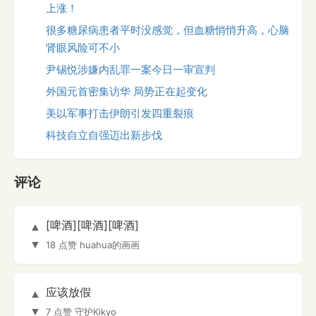
上涨！
很多糖尿病患者平时没感觉，但血糖悄悄升高，心脑
肾眼风险可不小
尹锡悦涉嫌内乱罪一案今日一审宣判
外国元首密集访华 局势正在起变化
美以军事打击伊朗引发四重裂痕
科技自立自强迈出新步伐
评论
[啤酒][啤酒][啤酒]
▲
▼
18 点赞
huahua的画画
应该放假
▲
▼
7 点赞
守护Kikyo