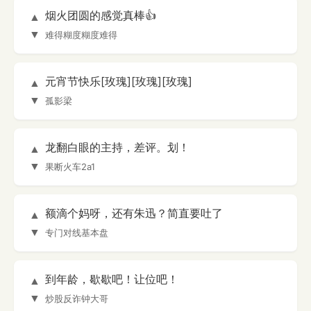
烟火团圆的感觉真棒👍
▲
▼
难得糊度糊度难得
元宵节快乐[玫瑰][玫瑰][玫瑰]
▲
▼
孤影梁
龙翻白眼的主持，差评。划！
▲
▼
果断火车2a1
额滴个妈呀，还有朱迅？简直要吐了
▲
▼
专门对线基本盘
到年龄，歇歇吧！让位吧！
▲
▼
炒股反诈钟大哥