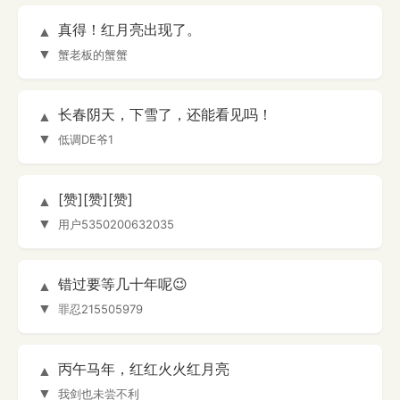
真得！红月亮出现了。
▲
▼
蟹老板的蟹蟹
长春阴天，下雪了，还能看见吗！
▲
▼
低调DE爷1
[赞][赞][赞]
▲
▼
用户5350200632035
错过要等几十年呢😉
▲
▼
罪忍215505979
丙午马年，红红火火红月亮
▲
▼
我剑也未尝不利