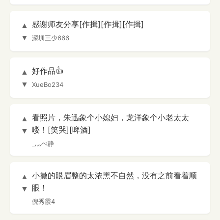
感谢师友分享[作揖][作揖][作揖]
▲
▼
深圳三少666
好作品👍
▲
▼
XueBo234
看照片，朱迅象个小媳妇，龙洋象个小老太太
▲
喽！[笑哭][啤酒]
▼
_灬べ静
小撒的眼眉整的太浓黑不自然，没有之前看着顺
▲
眼！
▼
倪秀霞4