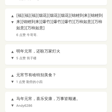
[福][福][福][烟花][烟花][烟花][锦鲤到来][锦鲤到
▲
来][锦鲤到来][爆竹][爆竹][爆竹][万柿如意][万柿
▼
如意][万柿如意]
6 点赞
牛哥哥.
明年元宵，还盼万家灯火
▲
▼
5 点赞
筒子楼
元宵节有啥特别美食？
▲
▼
1 点赞
勤劳的小四
马年元宵，喜乐安康，万事皆顺遂。
▲
▼
Andy6286