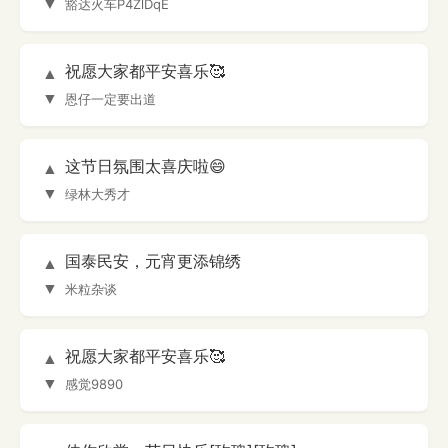
▼
豁达火车P4ZlDqE
祝愿大家都平安喜乐🥰
▲
▼
恩仔一定要出道
这节日氛围太喜庆啦😄
▲
▼
绿林大秀才
国泰民安，元宵更添锦绣
▲
▼
米粒杂谈
祝愿大家都平安喜乐🥰
▲
▼
感觉9890