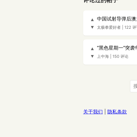
评论过的帖子
中国试射导弹后澳
▲
▼
太极拳爱好者
|
122 
“黑色星期一”突袭
▲
▼
上中海
|
150 评论
关于我们
|
隐私条款