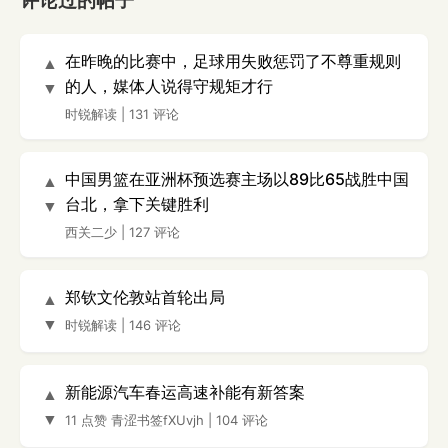
评论过的帖子
在昨晚的比赛中，足球用失败惩罚了不尊重规则
▲
的人，媒体人说得守规矩才行
▼
时锐解读
|
131 评论
中国男篮在亚洲杯预选赛主场以89比65战胜中国
▲
台北，拿下关键胜利
▼
西关二少
|
127 评论
郑钦文伦敦站首轮出局
▲
▼
时锐解读
|
146 评论
新能源汽车春运高速补能有新答案
▲
▼
11 点赞
青涩书签fXUvjh
|
104 评论