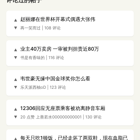
评论过的帖子
赵丽娜在世界杯开幕式偶遇大张伟
▲
▼
再一笑而过
|
108 评论
业主40万卖房 一审被判担责近80万
▲
▼
书是有香味的
|
116 评论
韦世豪无缘中国金球奖你怎么看
▲
▼
乐天派西柚oD
|
123 评论
12306回应无座票乘客被劝离静音车厢
▲
▼
20 点赞
上善若水000000000001
|
130 评论
每天只吃1顿饭，已经走坏了两双鞋，现在血脂已
▲