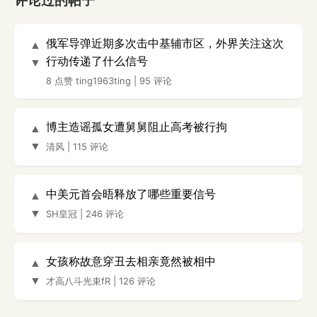
评论过的帖子
俄军导弹近期多次击中基辅市区，外界关注这次
▲
行动传递了什么信号
▼
8 点赞
ting1963ting
|
95 评论
博主造谣孤女遭舅舅阻止高考被行拘
▲
▼
清风
|
115 评论
中美元首会晤释放了哪些重要信号
▲
▼
SH皇冠
|
246 评论
女孩称故意穿丑去相亲竟然被相中
▲
▼
才高八斗光束fR
|
126 评论