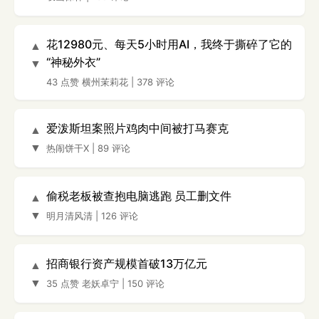
花12980元、每天5小时用AI，我终于撕碎了它的
▲
“神秘外衣”
▼
43 点赞
横州茉莉花
|
378 评论
爱泼斯坦案照片鸡肉中间被打马赛克
▲
▼
热闹饼干X
|
89 评论
偷税老板被查抱电脑逃跑 员工删文件
▲
▼
明月清风清
|
126 评论
招商银行资产规模首破13万亿元
▲
▼
35 点赞
老妖卓宁
|
150 评论