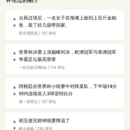
评论过的帖子
台风过境后，一名女子在海滩上捡到上百斤金鲳
▲
鱼，装了好几袋带回家。
▼
明月清风清
|
137 评论
世界杯决赛上演巅峰对决，欧洲冠军与美洲冠军
▲
争霸足坛最高荣誉
▼
一往无前沙滩Qp
|
114 评论
阿根廷在世界杯小组赛中对阵某队，下半场14分
▲
钟内连续攻入3球逆转比分
▼
再一笑而过
|
137 评论
初五接完财神就要降温了
▲
▼
岐山保林
|
135 评论