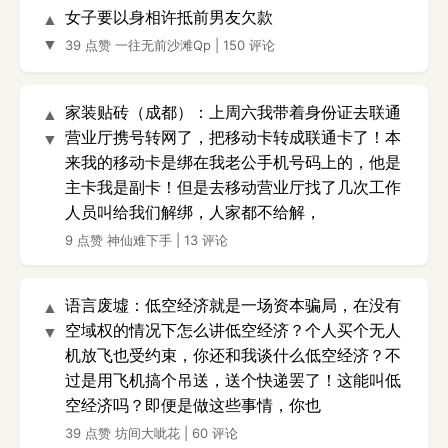
女子要以身相许抵前男友欠款
▲
▼
39 点赞
一往无前沙滩Qp
|
150 评论
家装贴砖（成都）：上周六我带着身份证去联通
▲
营业厅携号转网了，把移动卡转成联通卡了！本
▼
来我的移动卡是绑在我老公手机号码上的，他是
主卡我是副卡！但是去移动营业厅找了几次工作
人员叫给我们解绑，人家都不给解，
9 点赞
神仙难下手
|
13 评论
语言废墟：低空经济就是一场资本骗局，在没有
▲
空域权的情况下怎么讲低空经济？个人买个无人
▼
机放飞也受约束，你还和我谈什么低空经济？不
过是用飞机搞个吊送，送个快递罢了！这能叫低
空经济吗？即便是做这些事情，你也
39 点赞
坊间大呲花
|
60 评论