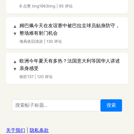
8 点赞
ting1963ting
|
95 评论
姆巴佩今天在友谊赛中被巴拉圭球员贴身防守，
▲
整场难有射门机会
▼
海风依旧清凉
|
130 评论
欧洲今年夏天有多热？法国意大利等国华人讲述
▲
亲身感受
▼
铁匠137
|
120 评论
搜索
关于我们
|
隐私条款