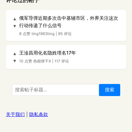
评论过的帖子
俄军导弹近期多次击中基辅市区，外界关注这次
▲
行动传递了什么信号
▼
8 点赞
ting1963ting
|
95 评论
王淦昌用化名隐姓埋名17年
▲
▼
10 点赞
热闹饼干X
|
117 评论
搜索
关于我们
|
隐私条款