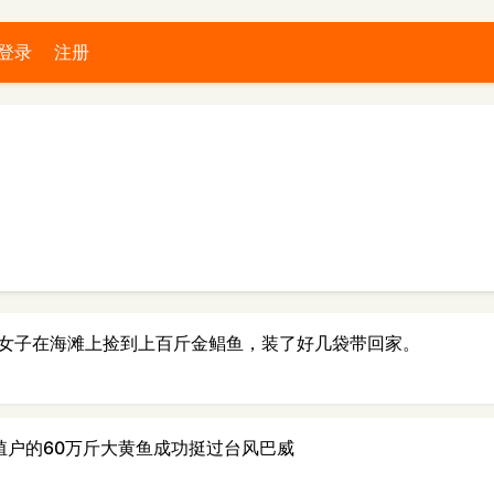
登录
注册
女子在海滩上捡到上百斤金鲳鱼，装了好几袋带回家。
殖户的60万斤大黄鱼成功挺过台风巴威