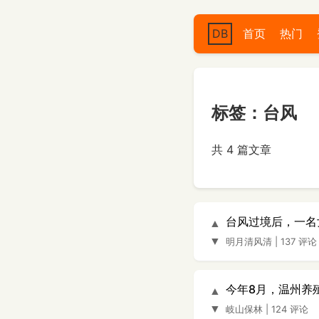
DB
首页
热门
标签：台风
共 4 篇文章
台风过境后，一名
▲
▼
明月清风清
|
137 评论
今年8月，温州养
▲
▼
岐山保林
|
124 评论