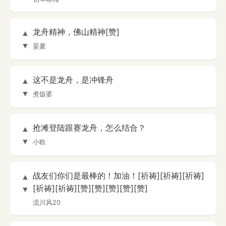
龙舟精神，佛山精神[赞]
▲
▼
晏夏
这不是龙舟，是冲锋舟
▲
▼
煮饭婆
抢滩登陆跟赛龙舟，怎么结合？
▲
▼
小欧
战友们你们是最棒的！加油！[祈祷][祈祷][祈祷]
▲
[祈祷][祈祷][赞][赞][赞][赞][赞]
▼
流川风20