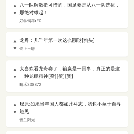
八一队解散挺可惜的，国足要是从八一队选拔，
▲
那绝对雄起！
▼
好学钢琴rE0
龙舟：几千年第一次这么蹦哒[狗头]
▲
▼
锦上玉雕
太喜欢看龙舟赛了，输赢是一回事，真正的是这
▲
一种龙船精神[赞][赞][赞]
▼
晴禾338872
屈原:如果当年国人都如此斗志，我也不至于自寻
▲
短见
▼
普兰阳光