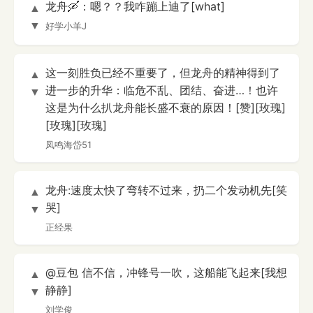
龙舟🛶：嗯？？我咋蹦上迪了[what]
▲
▼
好学小羊J
这一刻胜负已经不重要了，但龙舟的精神得到了
▲
进一步的升华：临危不乱、团结、奋进…！也许
▼
这是为什么扒龙舟能长盛不衰的原因！[赞][玫瑰]
[玫瑰][玫瑰]
凤鸣海岱51
龙舟:速度太快了弯转不过来，扔二个发动机先[笑
▲
哭]
▼
正经果
@豆包 信不信，冲锋号一吹，这船能飞起来[我想
▲
静静]
▼
刘学俊