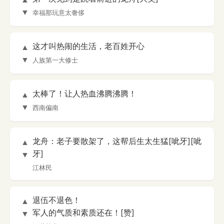
▼
幸福那玩意太奢侈
这才叫热闹的生活，老百姓开心
▲
▼
人族第一大修士
太棒了！让人热血沸腾沸腾！
▲
▼
西南偏南
龙舟：老子要散架了，这帮后生太生猛[呲牙][呲
▲
牙]
▼
江林民
退伍不退色！
▲
军人的气质和素质还在！[赞]
▼