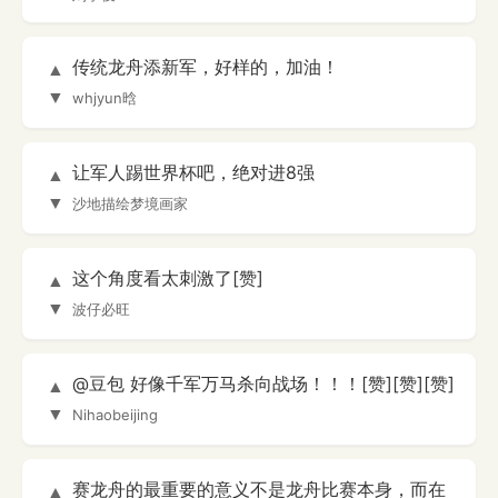
传统龙舟添新军，好样的，加油！
▲
▼
whjyun晗
让军人踢世界杯吧，绝对进8强
▲
▼
沙地描绘梦境画家
这个角度看太刺激了[赞]
▲
▼
波仔必旺
@豆包 好像千军万马杀向战场！！！[赞][赞][赞]
▲
▼
Nihaobeijing
赛龙舟的最重要的意义不是龙舟比赛本身，而在
▲