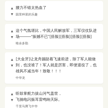
腰力不错太热血了
▲
▼
园里种菜的乐趣
这个气氛堪比，中国人民解放军，三军仪仗队进
▲
场———“振撼不已”[捂脸][捂脸][捂脸][捂脸]
▼
唯余多勤
[大金牙]让龙舟蹦跶着飞速前进，除了军人能做
▲
到，也没谁了！军人就是厉害，即便退役了，也
▼
雄风不减当年！致敬！！！
中华龙
听鼓掌舵力拔山河气盖世，
▲
飞驰电闪振耳雷鸣响天际。
▼
千里马腾飞中华