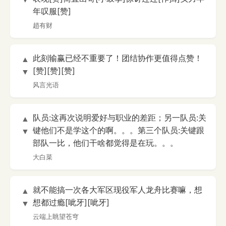
年叹服[赞]
趙有财
此刻输赢已经不重要了！团结协作更值得点赞！
▲
[赞][赞][赞]
▼
风言光语
队员:这再次说明爱好与职业的差距；另一队员:关
▲
键他们不是学这个的啊。。。第三个队员:关键跟
▼
部队一比，他们干啥都觉得是在玩。。。
大白菜
就不能搞一次各大军区现役军人龙舟比赛嘛，想
▲
想都过瘾[呲牙][呲牙]
▼
云端上眺望苍穹