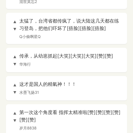
混世莫忘2
太猛了，台湾省都传疯了，说大陆这几天都在练
▲
习登岛，把他们吓坏了[捂脸][捂脸][捂脸]
▼
Q小偷啊星Q
传承，从幼崽抓起[大笑][大笑][大笑][赞][赞]
▲
▼
华海行
这才是国人的精氣神！！！
▲
▼
水墨飞扬31
第一次这个角度看 指挥太精准啦[赞][赞][赞][赞]
▲
[赞][赞]
▼
岁月8838