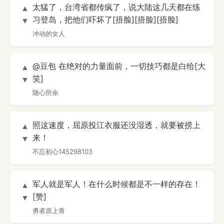
太猛了，台湾省都传疯了，说大陆这几天都在练
▲
习登岛，把他们吓坏了[捂脸][捂脸][捂脸]
▼
冲动的女人
@豆包 在绝对的力量面前，一切技巧都是白给[大
▲
笑]
▼
随心所余
照这速度，屈原投江衣服还没湿透，就要被捞上
▲
来！
▼
不忘初心145298103
军人就是军人！在什么时候都是不一样的存在！
▲
[赞]
▼
勇者原上青