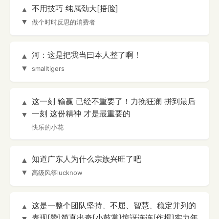
不用技巧 纯属劲大[捂脸]
▲
▼
做个时时反思的消费者
河：这是把我当曰本人整了啊！
▲
▼
smalltigers
这一刻 输赢 已经不重要了！力挽狂澜 拼到最后
▲
一刻 这份精神 才是最重要的
▼
快乐的小花
知道广东人为什么宗族兴旺了吧
▲
▼
高级风筝lucknow
这是一整个团队坚持、不屈、智慧、稳定并列的
▲
表现[赞]简直出奇[小鼓掌]惊讶连连[作揖]实力年
▼