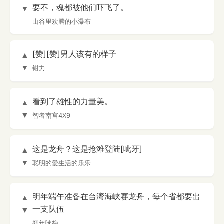
要不，魂都被他们吓飞了。
▼
山谷里欢腾的小瀑布
[赞][赞]男人该有的样子
▲
▼
钳力
看到了雄性的力量美。
▲
▼
智者南宫4X9
这是龙舟？这是抢滩登陆[呲牙]
▲
▼
聪明的爱生活的乐乐
明年端午准备在台湾海峡赛龙舟，每个省都要出
▲
一支队伍
▼
初年咏梅