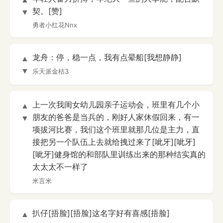
契。[赞]
▼
勇者小红花Nnx
龙舟：停，稳一点，我有点晕船[我想静静]
▲
▼
乐天派金桔3
上一次我闺女幼儿园亲子运动会，班里有几个小
▲
朋友的爸爸是当兵的，刚好人家休假回来，有一
▼
项拔河比赛，我们这个班里就那几位是主力，直
接把另一个队伍上去就给拽过来了[呲牙][呲牙]
[呲牙]健身馆的和部队里训练出来的那种结实真的
太太太不一样了
米言米
扒仔[捂脸][捂脸]这名字好有喜感[捂脸]
▲