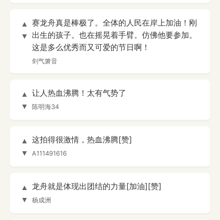
赛龙舟真是棒极了。全体的人民在岸上加油！刚
▲
出生的孩子。也在摇晃着手臂。仿佛他要参加。
▼
这是多么优秀而又可爱的节日啊！
剑气箫音
让人热血沸腾！太有气势了
▲
▼
陈明海34
这拍得很激情，热血沸腾[赞]
▲
▼
A111491616
龙舟就是体现出团结的力量[加油][赞]
▲
▼
杨成洲