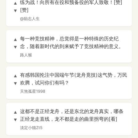
练为战！向所有在役和预备役的军人致敬！[赞]
▲
[赞]
▼
@励志人生
每一种竞技精神，总觉得是一种特殊的历史纪
▲
念，随着新时代的到来赋予了竞技精神的意义。
▼
路人猴
有感韩国抡注中国端午节(龙舟竟技)这气势，万民
▲
欢腾，试问你们有吗？
▼
天煞孤星1998
这都不是正经龙舟，还是东北的龙舟真实，哪条
▲
正经龙走直线，龙不都是走的曲里拐弯的[看]
▼
淡定小猫Zt5