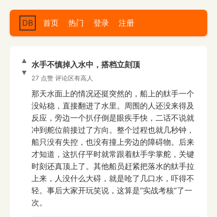
DB
首页
热门
登录
注册
▲
水手不慎掉入水中，搭档立刻顶
▼
27 点赞
评论区有高人
那天水面上的情况还挺突然的，船上的舦手一个
没站稳，直接翻进了水里。周围的人还没来得及
反应，旁边一个扒仔倒是眼疾手快，二话不说就
冲到舵位前接过了方向。整个过程也就几秒钟，
船只没有失控，也没有撞上旁边的障碍物。后来
才知道，这扒仔平时就常跟着舦手学掌舵，关键
时刻还真顶上了。其他船员赶紧把落水的舦手拉
上来，人没什么大碍，就是呛了几口水，吓得不
轻。事后大家开玩笑说，这算是“实战考核”了一
次。