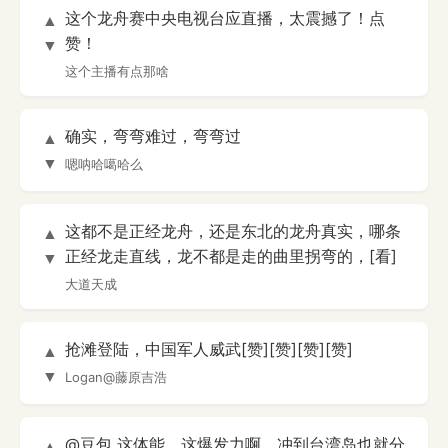
这个龙舟赛中央电视台应直播，太震撼了！点
▲
赞！
▼
这个主播有点那啥
确实，弯弯难过，弯弯过
▲
▼
嗯呐哈噶哈么
这都不是正经龙舟，还是东北的龙舟真实，哪条
▲
正经龙走直线，龙不都是走的曲里拐弯的，[看]
▼
大道天成
抢滩登陆，中国军人威武[赞][赞][赞][赞]
▲
▼
Logan@藤原吉浩
@豆包 这体能，这爆发力啊，冲到台湾岛也就分
▲