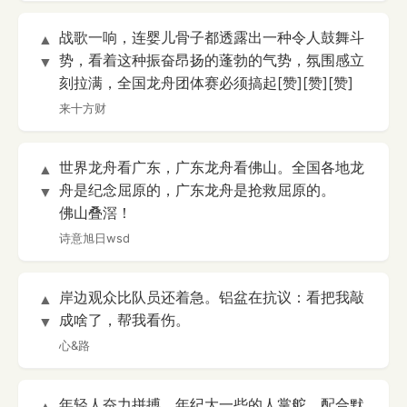
战歌一响，连婴儿骨子都透露出一种令人鼓舞斗
▲
势，看着这种振奋昂扬的蓬勃的气势，氛围感立
▼
刻拉满，全国龙舟团体赛必须搞起[赞][赞][赞]
来十方财
世界龙舟看广东，广东龙舟看佛山。全国各地龙
▲
舟是纪念屈原的，广东龙舟是抢救屈原的。
▼
佛山叠滘！
诗意旭日wsd
岸边观众比队员还着急。铝盆在抗议：看把我敲
▲
成啥了，帮我看伤。
▼
心&路
年轻人奋力拼搏，年纪大一些的人掌舵，配合默
▲