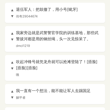
退伍军人：把鼓撤了，用小号[呲牙]
▲
▼
传奇29044674
我家旁边就是武警警官学院的训练基地，那些武
▲
警拔河都是用的钢丝绳，头一次见惊呆了。
▼
dmcl1219
吹起冲锋号就凭龙舟就可以抢滩登陆了！[捂脸]
▲
[捂脸][捂脸]
▼
咦
我一直有一个想法，能不能让军人去踢国足
▲
▼
躺平者