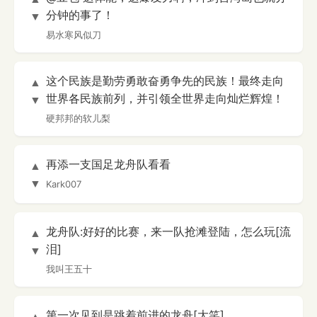
分钟的事了！
▼
易水寒风似刀
这个民族是勤劳勇敢奋勇争先的民族！最终走向
▲
世界各民族前列，并引领全世界走向灿烂辉煌！
▼
硬邦邦的软儿梨
再添一支国足龙舟队看看
▲
▼
Kark007
龙舟队:好好的比赛，来一队抢滩登陆，怎么玩[流
▲
泪]
▼
我叫王五十
第一次见到是跳着前进的龙舟[大笑]
▲