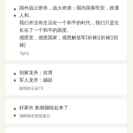
国外战云密布，战火肆虐；国内国泰民安，政通
▲
人和。
▼
我们并没有生活在一个和平的时代，我们只是生
长在了一个和平的国度。
感恩党，感恩国家，感恩解放军[祈祷][祈祷][祈
祷]
Tgirly
别家龙舟：丝滑
▲
军人龙舟：蹦跶
▼
聪明的云朵TS
好家伙 船都蹦哒起来了
▲
▼
湖畔静赏悠悠落日