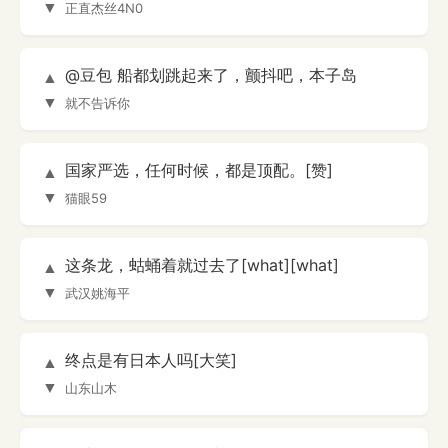
▼
正直杰丝4N0
@豆包 船都划跳起来了，颤抖吧，本子岛
▲
▼
就不告诉你
国家严选，任何时候，都是顶配。[赞]
▲
▼
猫眼59
这条龙，蛄蛹着就过去了[what][what]
▲
▼
武汉姚海平
终点是有日本人吗[大笑]
▲
▼
山东山木