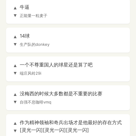
牛逼
▲
▼
正能量一粒麦子
14球
▲
▼
生产队的donkey
一个不尊重国人的球星还是算了吧
▲
▼
端庄风铃29i
没梅西的时候大多数都是不重要的比赛
▲
▼
自强不息咖啡vmq
作为精神领袖和奇兵出场才是他最好的存在方式
▲
[灵光一闪][灵光一闪][灵光一闪]
▼