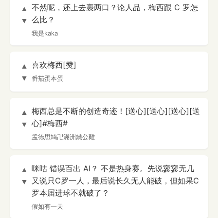
不然呢，还上去裹两口？论人品，梅西跟 C 罗怎
▲
么比？
▼
我是kaka
喜欢梅西[赞]
▲
▼
番茄蛋本蛋
梅西总是不断的创造奇迹！[送心][送心][送心][送
▲
心]#梅西#
▼
孟徳思鸠卍滿洲鐵公雞
咪咕 错误百出 AI？ 不是热身赛。先说寥寥无几
▲
又说只C罗一人，最后说长久无人能破，但如果C
▼
罗本届进球不就破了？
假如有一天