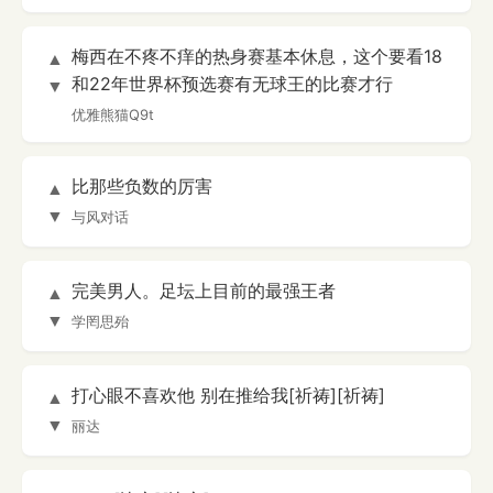
梅西在不疼不痒的热身赛基本休息，这个要看18
▲
和22年世界杯预选赛有无球王的比赛才行
▼
优雅熊猫Q9t
比那些负数的厉害
▲
▼
与风对话
完美男人。足坛上目前的最强王者
▲
▼
学罔思殆
打心眼不喜欢他 别在推给我[祈祷][祈祷]
▲
▼
丽达