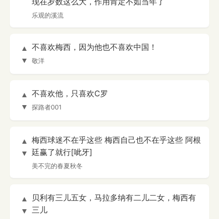
现在岁数这么大，作用肯定不如当年了
乐观的溪流
不喜欢梅西，因为他也不喜欢中国！
▲
▼
敬洋
不喜欢他，只喜欢C罗
▲
▼
探路者001
梅西球迷不在乎这些 梅西自己也不在乎这些 阿根
▲
廷赢了就行[呲牙]
▼
美不完的春夏秋冬
贝利有三儿五女，马拉多纳有二儿二女，梅西有
▲
三儿
▼