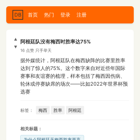
DB
首页
热门
登录
注册
▲
阿根廷队没有梅西时胜率达75%
▼
16 点赞
只手举天
据外媒统计，阿根廷队在梅西缺阵的比赛里胜率
达到了惊人的75%。这个数字来自对近些年国际
赛事和友谊赛的梳理，样本包括了梅西因伤病、
轮休或停赛缺席的场次——比如2022年世界杯预
选赛
标签：
梅西
胜率
阿根廷
相关标题：
为什么阿根廷无梅西胜率更高