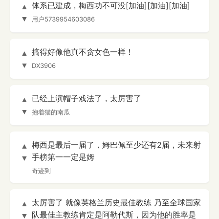
体系已建成，梅西功不可没[加油][加油][加油]
▲
▼
用户5739954603086
搞得好像他真不贪女色一样！
▲
▼
DX3906
已经上演帽子戏法了，太厉害了
▲
▼
抱着猫的南瓜
梅西是最后一届了，姆巴佩至少还有2届，未来射
▲
手榜第一一定是姆
▼
奇迹到
太厉害了 就像英格兰历史最佳教练 乃至全球国家
▲
队最佳主教练肯定是阿勒代斯，因为他的胜率是
▼