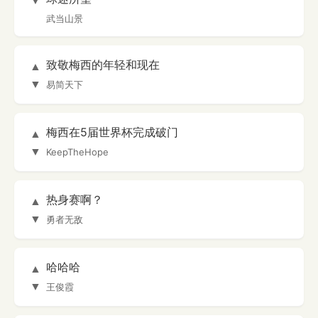
▼
武当山景
致敬梅西的年轻和现在
▲
▼
易简天下
梅西在5届世界杯完成破门
▲
▼
KeepTheHope
热身赛啊？
▲
▼
勇者无敌
哈哈哈
▲
▼
王俊霞