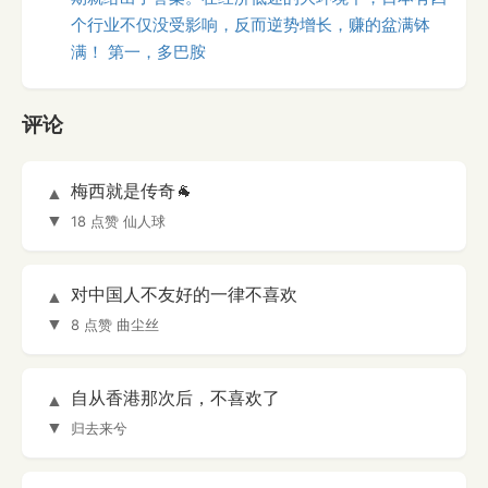
个行业不仅没受影响，反而逆势增长，赚的盆满钵
满！ 第一，多巴胺
评论
梅西就是传奇🐐
▲
▼
18 点赞
仙人球
对中国人不友好的一律不喜欢
▲
▼
8 点赞
曲尘丝
自从香港那次后，不喜欢了
▲
▼
归去来兮