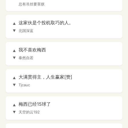
总有吊丝要害朕
这家伙是个投机取巧的人。
▲
▼
北国深蓝
我不喜欢梅西
▲
▼
泰然自若
大满贯得主，人生赢家[赞]
▲
▼
Tjcauc
梅西已经15球了
▲
▼
天空的云192