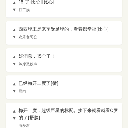
16 了[比心][比心]
▲
▼
打工族
西西球王是来享受足球的，看着都幸福[比心]
▲
▼
欢乐老阿公
好消息，15个了！
▲
▼
芦岸觅秋声
已经梅开二度了[赞]
▲
▼
晨雨
梅开二度，超级巨星的标配。接下来就看就看C罗
▲
的了[捂脸]
▼
曲爱君