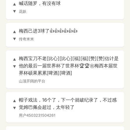
喊话随罗，有没有球
▲
▼
花妖
梅西己进3球了👍👍👍👍👍👍
▲
▼
传奇米米
梅西宝刀不老[比心][比心][福][福][赞][赞]估计是
▲
他的最后一届世界杯了世界杯🏆🏆㊗️梅西本届世
▼
界杯硕果累累[啤酒][啤酒]
山顶开阔的平台
帽子戏法，16个了，下一个就破纪录了，不过感
▲
觉姆巴佩会超过，太年轻了
▼
用户4503231504261