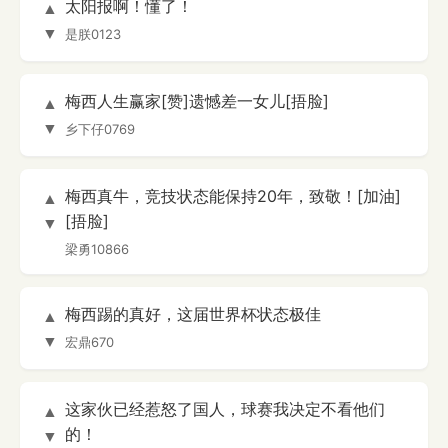
太阳报啊！懂了！
▲
▼
是朕0123
梅西人生赢家[赞]遗憾差一女儿[捂脸]
▲
▼
乡下仔0769
梅西真牛，竞技状态能保持20年，致敬！[加油]
▲
[捂脸]
▼
梁勇10866
梅西踢的真好，这届世界杯状态极佳
▲
▼
宏鼎670
这家伙已经惹怒了国人，球赛我决定不看他们
▲
的！
▼