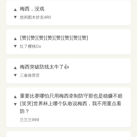
梅西，没戏
▲
▼
悠闲图木舒克4R0
[赞][赞][赞][赞][赞][赞][赞][赞]
▲
▼
红了樱桃Oo
梅西突破防线太牛了👍
▲
▼
三秦推荐官
重要比赛哪怕只用梅西牵制防守那也是稳赚不赔
▲
[笑哭]世界杯上哪个队敢说梅西，我不用重点看
▼
防？
兰兰兰999