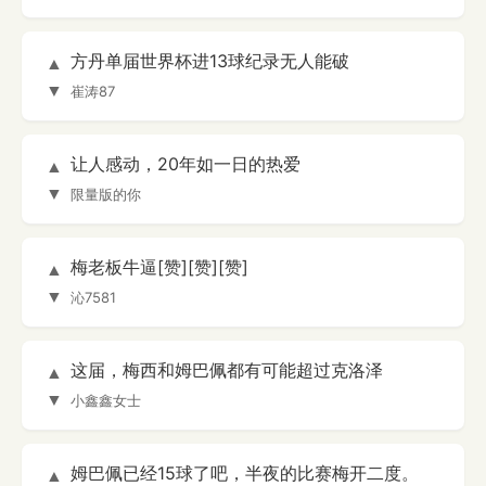
方丹单届世界杯进13球纪录无人能破
▲
▼
崔涛87
让人感动，20年如一日的热爱
▲
▼
限量版的你
梅老板牛逼[赞][赞][赞]
▲
▼
沁7581
这届，梅西和姆巴佩都有可能超过克洛泽
▲
▼
小鑫鑫女士
姆巴佩已经15球了吧，半夜的比赛梅开二度。
▲