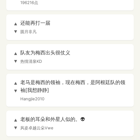
196216点
还能再打一届
▲
▼
圆月非凡
队友为梅西出头很仗义
▲
▼
热情清泉KD
老马是梅西的领袖，现在梅西，是阿根廷队的领
▲
袖[我想静静]
▼
Hangjie2010
老板的耳朵和外星人似的。👽
▲
▼
风姿卓越云朵Vwe