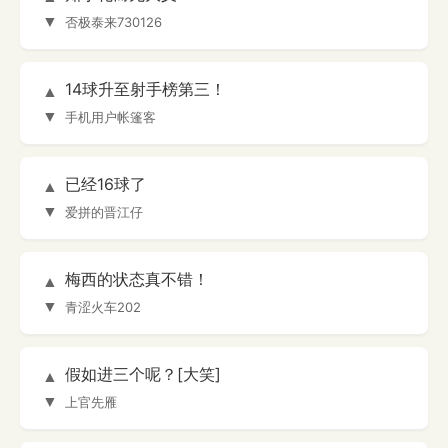
▼
否极泰来730126
14球升至射手榜第三！
▲
▼
手机用户帐篷客
已经16球了
▲
▼
爱拼的晋江仔
梅西的状态真不错！
▲
▼
青涩火车202
假如进三个呢？[大笑]
▲
▼
上官先雁