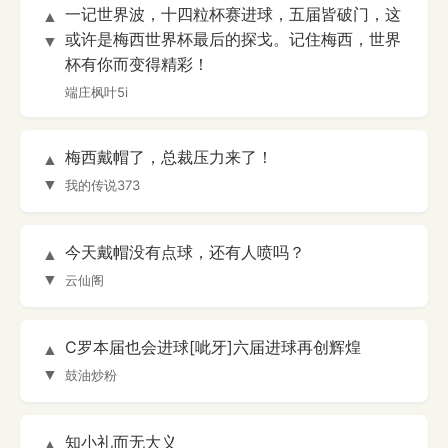
一记世界波，十四粒杯赛进球，五届皆破门，这
▲
或许是梅西世界杯最后的探戈。记住梅西，世界
▼
杯有你而变得精彩！
端庄枫叶5i
梅西戴帽了，总裁压力来了！
▲
▼
我的传说373
今天戴帽没有点球，还有人喷吗？
▲
▼
云仙阁
C罗本届也会进球[呲牙]六届进球再创辉煌
▲
▼
鼓油炒粉
知小礼而无大义
▲