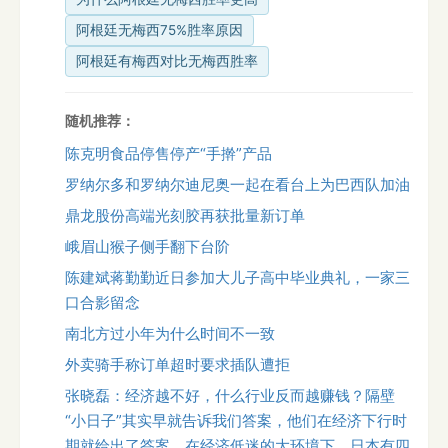
阿根廷无梅西75%胜率原因
阿根廷有梅西对比无梅西胜率
随机推荐：
陈克明食品停售停产“手擀”产品
罗纳尔多和罗纳尔迪尼奥一起在看台上为巴西队加油
鼎龙股份高端光刻胶再获批量新订单
峨眉山猴子侧手翻下台阶
陈建斌蒋勤勤近日参加大儿子高中毕业典礼，一家三
口合影留念
南北方过小年为什么时间不一致
外卖骑手称订单超时要求插队遭拒
张晓磊：经济越不好，什么行业反而越赚钱？隔壁
“小日子”其实早就告诉我们答案，他们在经济下行时
期就给出了答案。在经济低迷的大环境下，日本有四