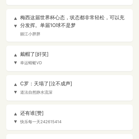
梅西这届世界杯心态，状态都非常轻松，可以充
▲
分发挥。单届1O球不是梦
▼
丽江小胖胖
戴帽了[奸笑]
▲
▼
幸运蜻蜓VD
C罗：天塌了[泣不成声]
▲
▼
道法自然静水流深
还有谁[赞]
▲
▼
快乐每一天242615414