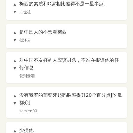
梅西的素质和C罗相比差得不是一星半点。
▲
▼
二世祖
是中国人的不想看梅西
▲
▼
创泽云
对中国不友好的人应该封杀，不准在报道他的任
▲
何信息
▼
爱到云端
没有我罗的葡萄牙起码胜率提升20个百分点[吃瓜
▲
群众]
▼
samlee00
少提他
▲