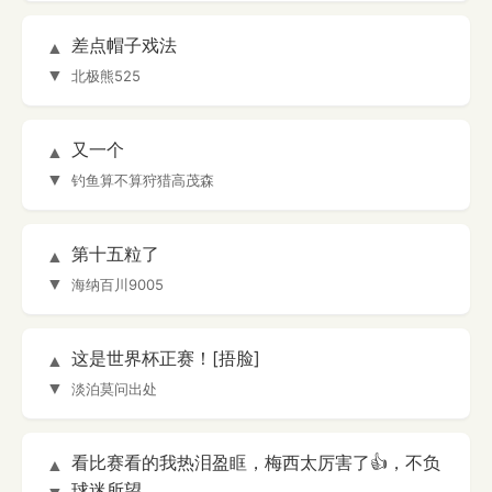
差点帽子戏法
▲
▼
北极熊525
又一个
▲
▼
钓鱼算不算狩猎高茂森
第十五粒了
▲
▼
海纳百川9005
这是世界杯正赛！[捂脸]
▲
▼
淡泊莫问出处
看比赛看的我热泪盈眶，梅西太厉害了👍，不负
▲
球迷所望