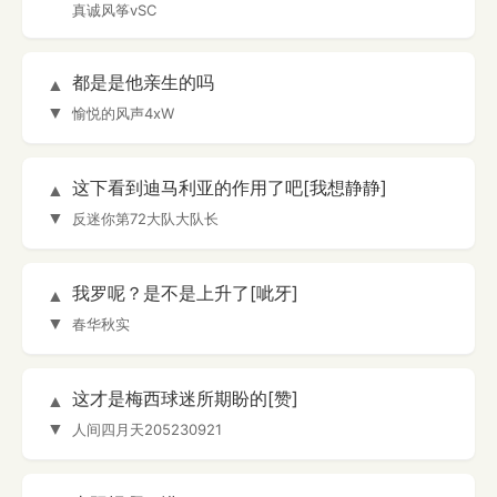
真诚风筝vSC
都是是他亲生的吗
▲
▼
愉悦的风声4xW
这下看到迪马利亚的作用了吧[我想静静]
▲
▼
反迷你第72大队大队长
我罗呢？是不是上升了[呲牙]
▲
▼
春华秋实
这才是梅西球迷所期盼的[赞]
▲
▼
人间四月天205230921