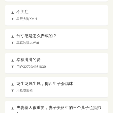
不关注
▲
▼
星辰大海XMH
分寸感是怎么养成的？
▲
▼
率真冰淇淋VVd
幸福满满的爱
▲
▼
用户327234161639
龙生龙凤生凤，梅西生子会踢球！
▲
▼
小马哥海鮮
夫妻基因很重要，妻子美丽生的三个儿子也挺帅
▲