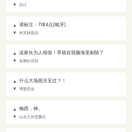
▼
共计
请标注：7球4点[呲牙]
▲
▼
米其林甜品
这家伙为人很假！早就在我脑海里剔除了
▲
▼
金喇叭话筒
什么大场面没见过？！
▲
▼
博股思金
梅西，神。
▲
▼
山水之间雲飘过