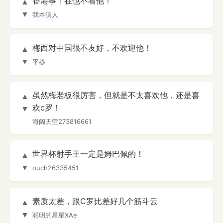
香港事！在也不看他！
▲
▼
我本滇人
梅西对中国很不友好，不欢迎他！
▲
▼
平移
虽然梅老板很厉害，但就是不太喜欢他，还是喜
▲
欢c罗！
▼
海阔天空273816661
世界杯射手王一定是姆巴佩的！
▲
▼
ouch26335451
素质太差，跟C罗比差好几个筋斗云
▲
▼
聪明的星星XAe