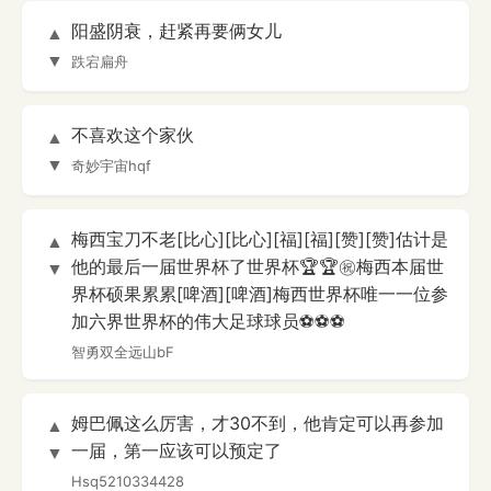
阳盛阴衰，赶紧再要俩女儿
▲
▼
跌宕扁舟
不喜欢这个家伙
▲
▼
奇妙宇宙hqf
梅西宝刀不老[比心][比心][福][福][赞][赞]估计是
▲
他的最后一届世界杯了世界杯🏆🏆㊗️梅西本届世
▼
界杯硕果累累[啤酒][啤酒]梅西世界杯唯一一位参
加六界世界杯的伟大足球球员⚽⚽⚽
智勇双全远山bF
姆巴佩这么厉害，才30不到，他肯定可以再参加
▲
一届，第一应该可以预定了
▼
Hsq5210334428