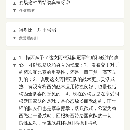
赛场这种团结劲真棒呀😉
▲
▼
条条有理1
得对比，对手强弱
▲
▼
我爱看好剧
1、梅西赋予了这支阿根廷队冠军气质和必胜的信
▲
心，可以说是脱胎换骨的蜕变；2、看看交手对手
▼
的档次和比赛的重要性，还是一目了然，高下立
判的；3、说明这支阿根廷队的战术更加灵活成
熟，有没有梅西的战术运用转换良好，也是包括
梅西全队喜闻乐见的；4、现在的梅西是在享受阿
根廷国家队的足球，是心态放松而欣慰的，而年
轻的队友们也是摩拳擦掌，跃跃欲试，希望为梅
西做出一番成就，回报梅西带给国家队的一切，
良性互动，球迷欣慰[得意][得意][得意]