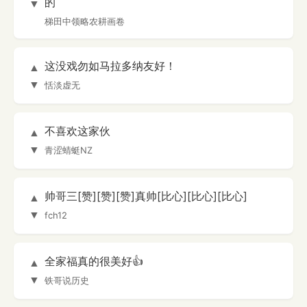
的
▼
梯田中领略农耕画卷
这没戏勿如马拉多纳友好！
▲
▼
恬淡虚无
不喜欢这家伙
▲
▼
青涩蜻蜓NZ
帅哥三[赞][赞][赞]真帅[比心][比心][比心]
▲
▼
fch12
全家福真的很美好👍
▲
▼
铁哥说历史