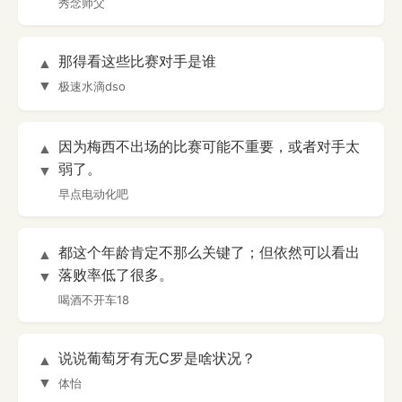
秀念师父
那得看这些比赛对手是谁
▲
▼
极速水滴dso
因为梅西不出场的比赛可能不重要，或者对手太
▲
弱了。
▼
早点电动化吧
都这个年龄肯定不那么关键了；但依然可以看出
▲
落败率低了很多。
▼
喝酒不开车18
说说葡萄牙有无C罗是啥状况？
▲
▼
体怡