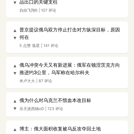
品出口的关键支柱
▼
自由飞翔6
|
107 评论
普京提议俄乌双方停止打击对方纵深目标，原因
▲
何在
▼
5 点赞
弧星
|
141 评论
俄乌冲突今天又有新进展：俄军在顿涅茨克方向
▲
推进约3公里，乌军称在哈尔科夫
▼
米卢大大
|
87 评论
俄为什么对乌克兰不惜血本改目标
▲
▼
乐天派西柚oD
|
123 评论
博主：俄大面积收复被乌反攻夺回土地
▲