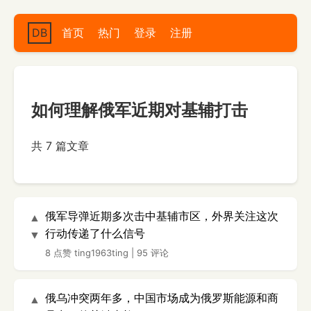
DB
首页
热门
登录
注册
如何理解俄军近期对基辅打击
共 7 篇文章
俄军导弹近期多次击中基辅市区，外界关注这次
▲
行动传递了什么信号
▼
8 点赞
ting1963ting
|
95 评论
俄乌冲突两年多，中国市场成为俄罗斯能源和商
▲