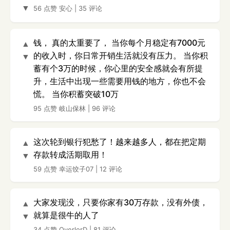
▼
56 点赞
安心
|
35 评论
钱， 真的太重要了， 当你每个月稳定有7000元
▲
的收入时，你日常开销生活就没有压力。 当你积
▼
蓄有个3万的时候，你心里的安全感就会有所提
升，生活中出现一些需要用钱的地方，你也不会
慌。 当你积蓄突破10万
95 点赞
岐山保林
|
96 评论
这次轮到银行犯愁了！越来越多人，都在把定期
▲
存款转成活期取用！
▼
59 点赞
幸运饺子07
|
12 评论
大家发现没，只要你家有30万存款，没有外债，
▲
就算是很牛的人了
▼
34 点赞
OverlorD
|
81 评论