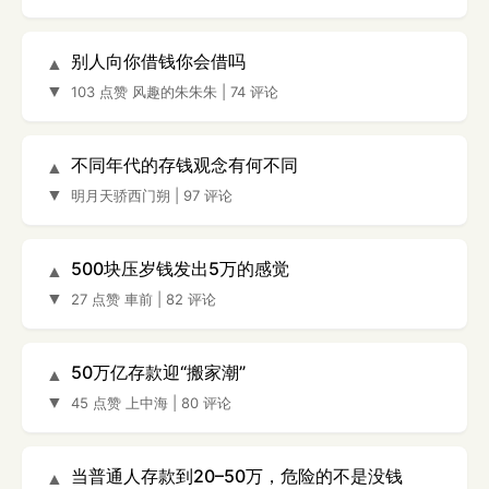
别人向你借钱你会借吗
▲
▼
103 点赞
风趣的朱朱朱
|
74 评论
不同年代的存钱观念有何不同
▲
▼
明月天骄西门朔
|
97 评论
500块压岁钱发出5万的感觉
▲
▼
27 点赞
車前
|
82 评论
50万亿存款迎“搬家潮”
▲
▼
45 点赞
上中海
|
80 评论
当普通人存款到20–50万，危险的不是没钱
▲