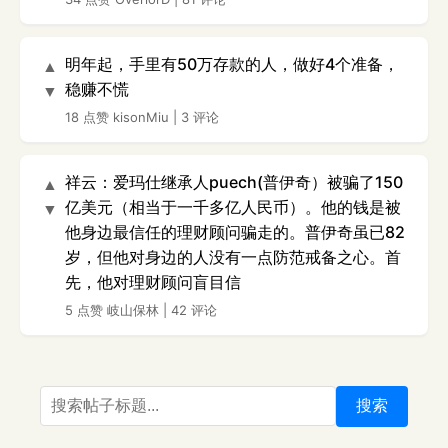
明年起，手里有50万存款的人，做好4个准备，
▲
稳赚不慌
▼
18 点赞
kisonMiu
|
3 评论
祥云：爱玛仕继承人puech(普伊奇）被骗了150
▲
亿美元（相当于一千多亿人民币）。他的钱是被
▼
他身边最信任的理财顾问骗走的。普伊奇虽已82
岁，但他对身边的人没有一点防范戒备之心。首
先，他对理财顾问盲目信
5 点赞
岐山保林
|
42 评论
搜索