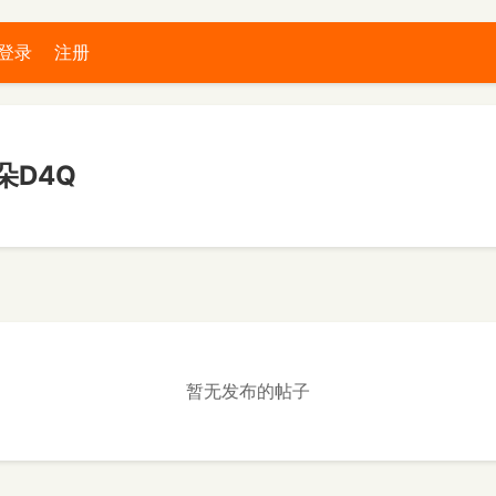
登录
注册
朵D4Q
暂无发布的帖子