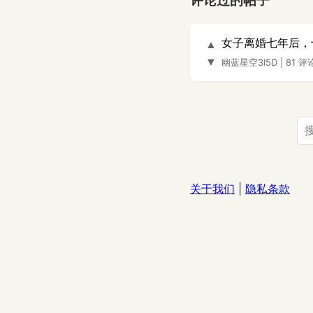
评论过的帖子
女子离婚七年后，
▲
▼
幽蓝星空3I5D
|
81 评
关于我们
|
隐私条款