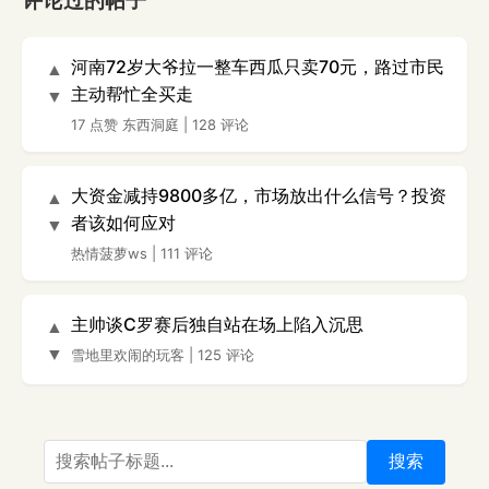
评论过的帖子
河南72岁大爷拉一整车西瓜只卖70元，路过市民
▲
主动帮忙全买走
▼
17 点赞
东西洞庭
|
128 评论
大资金减持9800多亿，市场放出什么信号？投资
▲
者该如何应对
▼
热情菠萝ws
|
111 评论
主帅谈C罗赛后独自站在场上陷入沉思
▲
▼
雪地里欢闹的玩客
|
125 评论
搜索