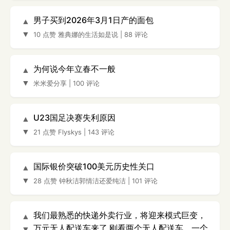
男子买到2026年3月1日产的面包
▲
▼
10 点赞
雅典娜的生活如是说
|
88 评论
为何说今年立春不一般
▲
▼
米米爱分享
|
100 评论
U23国足决赛失利原因
▲
▼
21 点赞
Flyskys
|
143 评论
国际银价突破100美元历史性关口
▲
▼
28 点赞
钟秋洁郭情洁还爱纯洁
|
101 评论
我们最熟悉的快递外卖行业，将迎来模式巨变，
▲
万元无人配送车来了 刚看两个无人配送车，一个
▼