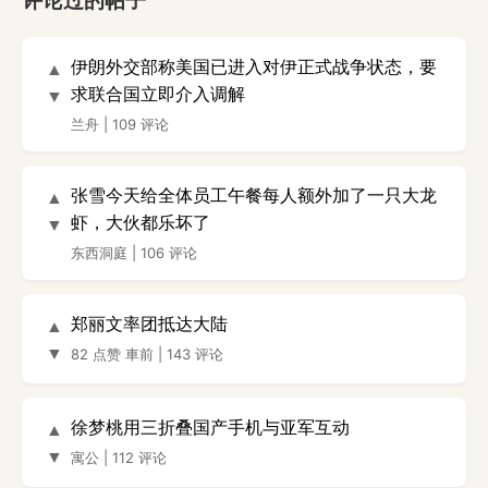
评论过的帖子
伊朗外交部称美国已进入对伊正式战争状态，要
▲
求联合国立即介入调解
▼
兰舟
|
109 评论
张雪今天给全体员工午餐每人额外加了一只大龙
▲
虾，大伙都乐坏了
▼
东西洞庭
|
106 评论
郑丽文率团抵达大陆
▲
▼
82 点赞
車前
|
143 评论
徐梦桃用三折叠国产手机与亚军互动
▲
▼
寓公
|
112 评论