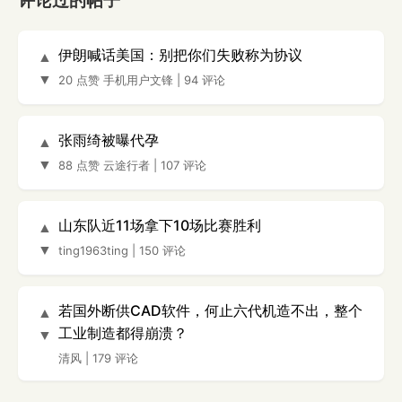
评论过的帖子
伊朗喊话美国：别把你们失败称为协议
▲
▼
20 点赞
手机用户文锋
|
94 评论
张雨绮被曝代孕
▲
▼
88 点赞
云途行者
|
107 评论
山东队近11场拿下10场比赛胜利
▲
▼
ting1963ting
|
150 评论
若国外断供CAD软件，何止六代机造不出，整个
▲
工业制造都得崩溃？
▼
清风
|
179 评论