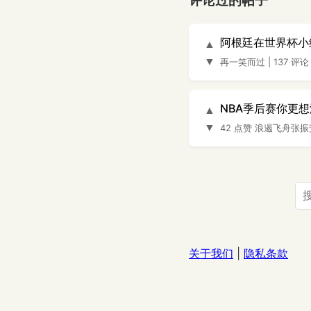
评论过的帖子
阿根廷在世界杯小
▲
▼
再一笑而过
|
137 评论
NBA季后赛你更
▲
▼
42 点赞
浪遏飞舟张振
关于我们
|
隐私条款