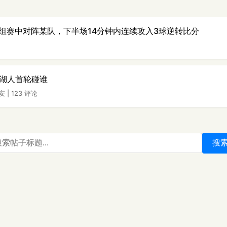
组赛中对阵某队，下半场14分钟内连续攻入3球逆转比分
想湖人首轮碰谁
安
|
123 评论
搜