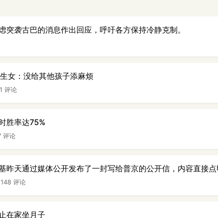
虑突袭古巴的消息作出回应，呼吁各方保持冷静克制。
龄生女：没给其他孩子添麻烦
41 评论
时胜率达75%
7 评论
基昨天通过媒体公开发布了一封写给普京的公开信，内容直接点
|
148 评论
止在家坐月子