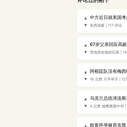
评论过的帖子
中方近日就美国考
▲
▼
东西洞庭
|
117 评论
67岁父亲回应高
▲
▼
雪地里欢闹的玩客
|
1
阿根廷队没有梅西
▲
▼
16 点赞
只手举天
|
12
乌克兰总统泽连斯
▲
▼
4 点赞
雄鹰展翅中华
租客怀孕被房东禁
▲