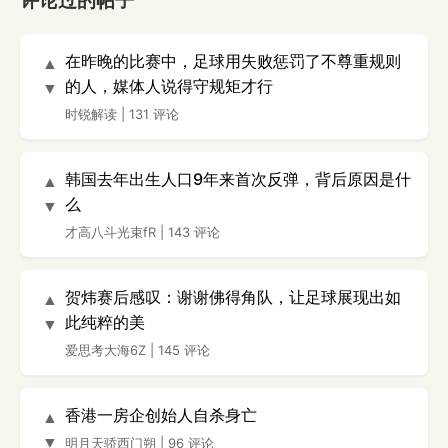
评论过的帖子
在昨晚的比赛中，足球用失败惩罚了不尊重规则
▲
的人，媒体人说得守规矩才行
▼
时锐解读
|
131 评论
韩国去年出生人口9年来首次反弹，背后原因是什
▲
么
▼
才高八斗光束fR
|
143 评论
贺炜赛后感叹：谢谢佛得角队，让足球展现出如
▲
此纯粹的美
▼
爱思考大海6Z
|
145 评论
香港一房企创始人自杀身亡
▲
▼
明月天骄西门朔
|
96 评论