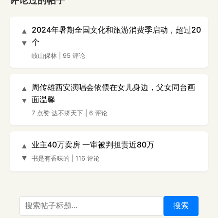
评论过的帖子
2024年暑期全国文化和旅游消费季启动，超过20
▲
个
▼
岐山保林
|
95 评论
周传雄西安演唱会依偎在女儿身边，父女同台画
▲
面温馨
▼
7 点赞
达不济天下
|
6 评论
业主40万卖房 一审被判担责近80万
▲
▼
书是有香味的
|
116 评论
搜索