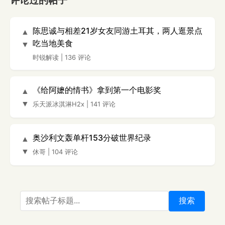
评论过的帖子
陈思诚与相差21岁女友同游土耳其，两人逛景点
▲
吃当地美食
▼
时锐解读
|
136 评论
《给阿嬷的情书》拿到第一个电影奖
▲
▼
乐天派冰淇淋H2x
|
141 评论
奥沙利文轰单杆153分破世界纪录
▲
▼
休哥
|
104 评论
搜索