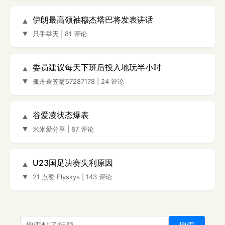
伊朗最高领袖穆杰塔巴将发表讲话
▲
▼
只手举天
|
81 评论
委员建议每天下班后投入地玩半小时
▲
▼
孤舟蓑笠翁57287178
|
24 评论
谷爱凌状态爆表
▲
▼
米米爱分享
|
87 评论
U23国足决赛失利原因
▲
▼
21 点赞
Flyskys
|
143 评论