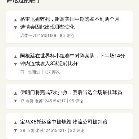
评论过的帖子
格雷厄姆猝死，距离美国中期选举不到两个月，
▲
选情会因此出现哪些变化
▼
温柔一刀215151189
|
85 评论
阿根廷在世界杯小组赛中对阵某队，下半场14分
▲
钟内连续攻入3球逆转比分
▼
再一笑而过
|
137 评论
伊朗门将完成7次扑救，赛后当选全场最佳球员
▲
▼
17 点赞
老苏1245154217
|
95 评论
宝马X5托运途中被烧毁 物流公司被判赔
▲
▼
28 点赞
老苏1245154217
|
82 评论