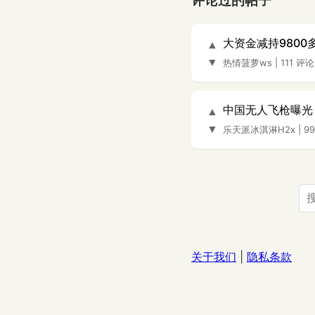
评论过的帖子
大资金减持980
▲
▼
热情菠萝ws
|
111 评论
中国无人飞枪曝光
▲
▼
乐天派冰淇淋H2x
|
9
关于我们
|
隐私条款