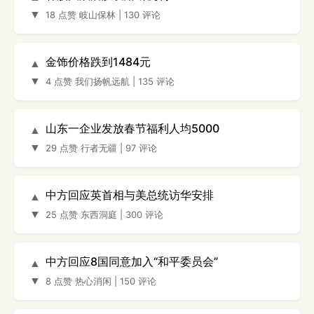
▼
18 点赞
岐山保林
|
130 评论
金饰价格跌到1484元
▲
▼
4 点赞
我们扬帆远航
|
135 评论
山东一企业发放春节福利人均5000
▲
▼
29 点赞
行者无疆
|
97 评论
中方回应英首相与美总统访华安排
▲
▼
25 点赞
东西洞庭
|
300 评论
中方回应8国同意加入“和平委员会”
▲
▼
8 点赞
热心消闲
|
150 评论