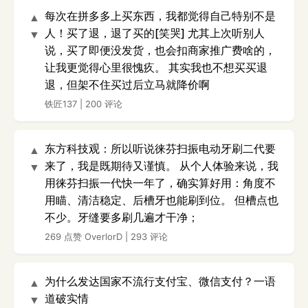
每次在拼多多上买东西，我都觉得自己特别不是
▲
人！买了退，退了买的[笑哭] 尤其上次听别人
▼
说，买了即便没发货，也会扣商家推广费啥的，
让我更觉得心里很愧疚。 其实我也不想买买退
退，但架不住买过后立马就降价啊
铁匠137
|
200 评论
东方科技观：所以听说徕芬扫振电动牙刷二代要
▲
来了，我是既期待又谨慎。 从个人体验来说，我
▼
用徕芬扫振一代快一年了，确实算好用：角度不
用瞄、清洁稳定、后槽牙也能刷到位。 但槽点也
不少。牙缝要多刷几遍才干净；
269 点赞
OverlorD
|
293 评论
为什么发达国家不流行支付宝、微信支付？一语
▲
道破实情
▼