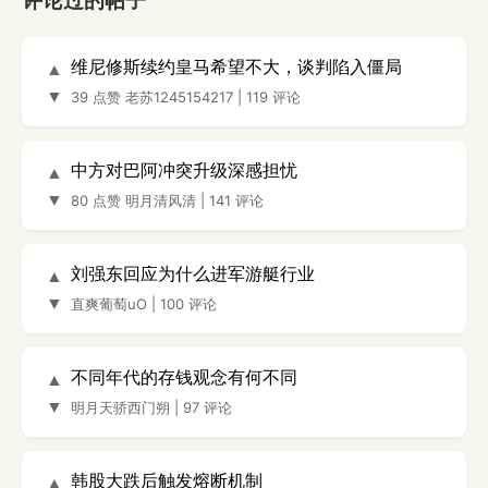
评论过的帖子
维尼修斯续约皇马希望不大，谈判陷入僵局
▲
▼
39 点赞
老苏1245154217
|
119 评论
中方对巴阿冲突升级深感担忧
▲
▼
80 点赞
明月清风清
|
141 评论
刘强东回应为什么进军游艇行业
▲
▼
直爽葡萄uO
|
100 评论
不同年代的存钱观念有何不同
▲
▼
明月天骄西门朔
|
97 评论
韩股大跌后触发熔断机制
▲