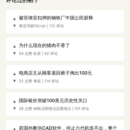
评论过的帖子
被菲律宾扣押的钢铁厂中国公民获释
▲
▼
青涩书签fXUvjh
|
112 评论
为什么现在的猪肉不香了
▲
▼
54 点赞
杜若
|
92 评论
电商店主从顾客退回裤子掏出100元
▲
▼
22 点赞
車前
|
114 评论
国际银价突破100美元历史性关口
▲
▼
28 点赞
钟秋洁郭情洁还爱纯洁
|
101 评论
若国外断供CAD软件，何止六代机造不出，整个
▲