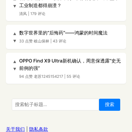
工业制造都得崩溃？
▼
清风
|
179 评论
数字世界里的“后悔药”——鸿蒙的时间魔法
▲
▼
33 点赞
岐山保林
|
43 评论
OPPO Find X9 Ultra新机确认，周意保透露“史无
▲
前例的强”
▼
94 点赞
老苏1245154217
|
55 评论
搜索
关于我们
|
隐私条款