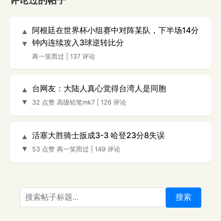
评论过的帖子
阿根廷在世界杯小组赛中对阵某队，下半场14分
▲
钟内连续攻入3球逆转比分
▼
再一笑而过
|
137 评论
台网友：大陆人真心觉得台湾人是同胞
▲
▼
32 点赞
高级铅笔mk7
|
126 评论
活塞大胜骑士扳成3-3 哈登23分8失误
▲
▼
53 点赞
再一笑而过
|
149 评论
搜索