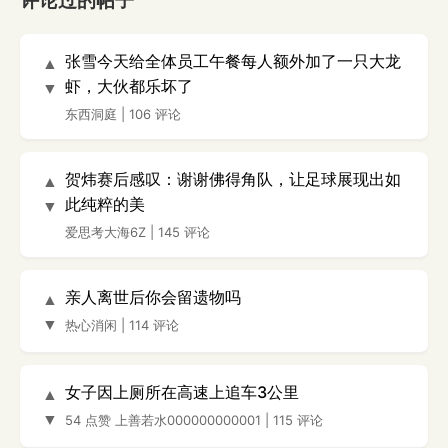
评论过的帖子
张雪今天给全体员工午餐每人额外加了一只大龙
▲
虾，大伙都乐坏了
▼
东西洞庭
|
106 评论
贺炜赛后感叹：谢谢佛得角队，让足球展现出如
▲
此纯粹的美
▼
爱思考大海6Z
|
145 评论
亲人离世后你会留遗物吗
▲
▼
热心消闲
|
114 评论
女子因上厕所在高速上追车3公里
▲
▼
54 点赞
上善若水000000000001
|
115 评论