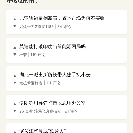
评论过的帖子
比亚迪销量创新高，资本市场为何不买账
▲
▼
温柔一刀215151189
|
84 评论
莫迪能打破印度当前能源困局吗
▲
▼
杜若
|
119 评论
湖北一派出所所长带人徒手扒小麦
▲
▼
太极拳爱好者
|
111 评论
伊朗称用导弹打击以总理办公室
▲
▼
26 点赞
浪遏飞舟张振安
|
91 评论
演员江华瘦成“纸片人”
▲