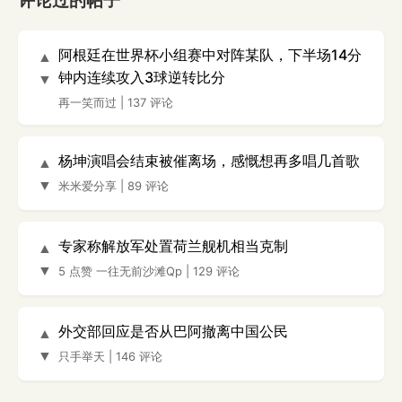
评论过的帖子
阿根廷在世界杯小组赛中对阵某队，下半场14分
▲
钟内连续攻入3球逆转比分
▼
再一笑而过
|
137 评论
杨坤演唱会结束被催离场，感慨想再多唱几首歌
▲
▼
米米爱分享
|
89 评论
专家称解放军处置荷兰舰机相当克制
▲
▼
5 点赞
一往无前沙滩Qp
|
129 评论
外交部回应是否从巴阿撤离中国公民
▲
▼
只手举天
|
146 评论