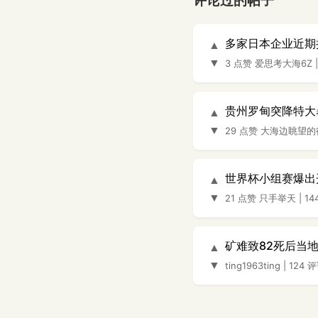
评论过的帖子
多家日本企业近期
▲
▼
3 点赞
爱思考大海6Z
贵州罗甸突降特大
▲
▼
29 点赞
大海边眺望的
世界杯小组赛爆出
▲
▼
21 点赞
只手举天
|
14
矿难致82死后当
▲
▼
ting1963ting
|
124 