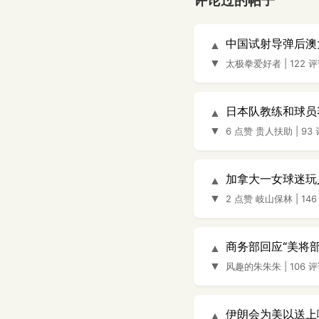
评论过的帖子
中国试射导弹后澳
▲
▼
太极拳爱好者
|
122 
日本队教练和球员
▲
▼
6 点赞
贵人扶助
|
93
加拿大一女球迷玩
▲
▼
2 点赞
岐山保林
|
14
商务部回应“美将
▲
▼
风趣的朱朱朱
|
106 
伊朗会为美以送上
▲