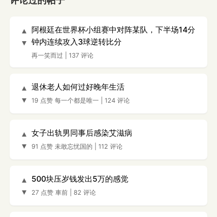
评论过的帖子
阿根廷在世界杯小组赛中对阵某队，下半场14分
▲
钟内连续攻入3球逆转比分
▼
再一笑而过
|
137 评论
退休老人如何过好晚年生活
▲
▼
19 点赞
每一个都是唯一
|
124 评论
女子出轨男同事后感染艾滋病
▲
▼
91 点赞
未敢忘忧国的
|
112 评论
500块压岁钱发出5万的感觉
▲
▼
27 点赞
車前
|
82 评论