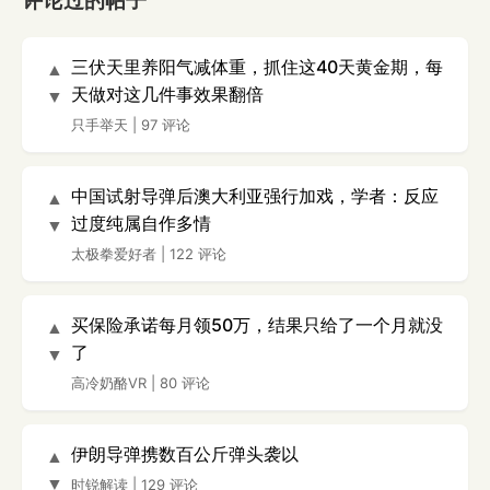
评论过的帖子
三伏天里养阳气减体重，抓住这40天黄金期，每
▲
天做对这几件事效果翻倍
▼
只手举天
|
97 评论
中国试射导弹后澳大利亚强行加戏，学者：反应
▲
过度纯属自作多情
▼
太极拳爱好者
|
122 评论
买保险承诺每月领50万，结果只给了一个月就没
▲
了
▼
高冷奶酪VR
|
80 评论
伊朗导弹携数百公斤弹头袭以
▲
▼
时锐解读
|
129 评论