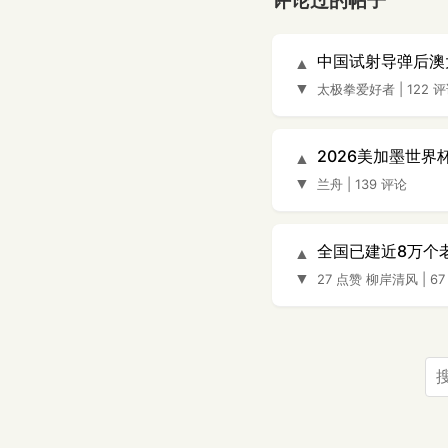
评论过的帖子
中国试射导弹后澳
▲
▼
太极拳爱好者
|
122 
2026美加墨世
▲
▼
兰舟
|
139 评论
全国已建近8万个
▲
▼
27 点赞
柳岸清风
|
67