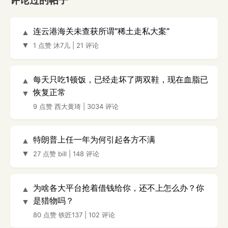
评论过的帖子
连云港海关未查获所谓“稀土走私大案”
▲
▼
1 点赞
沐7儿
|
21 评论
每天只吃1顿饭，已经走坏了两双鞋，现在血脂已
▲
恢复正常
▼
9 点赞
西大黄琦
|
3034 评论
特朗普上任一年为何引起各方不满
▲
▼
27 点赞
bill
|
148 评论
为啥各大平台抢着借钱给你，还不上怎么办？你
▲
是猎物吗？
▼
80 点赞
铁匠137
|
102 评论