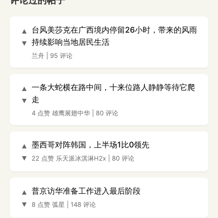
评论过的帖子
台风美莎克在广西境内停留26小时，带来的风雨
▲
持续影响当地居民生活
▼
兰舟
|
95 评论
一条大蛇横在路中间，十来位路人静静等待它爬
▲
走
▼
4 点赞
雄鹰展翅中华
|
80 评论
墨西哥对阵韩国，上半场1比0领先
▲
▼
22 点赞
乐天派冰淇淋H2x
|
80 评论
普京访华准备工作进入最后阶段
▲
▼
8 点赞
弧星
|
148 评论